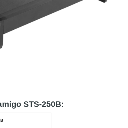
oamigo STS-250B:
0B