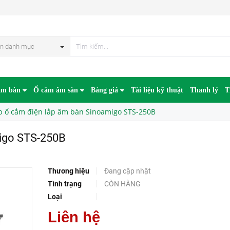
50B
HẾT HÀN
n danh mục
âm bàn
Ổ cắm âm sàn
Bảng giá
Tài liệu kỹ thuật
Thanh lý
T
p ổ cắm điện lắp âm bàn Sinoamigo STS-250B
igo STS-250B
Thương hiệu
Đang cập nhật
Tình trạng
CÒN HÀNG
Loại
Liên hệ