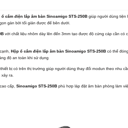
 ổ cắm điện lắp âm bàn Sinoamigo STS-250B
giúp người dùng tiện l
gọn gàn bởi tối giản được đế bên dưới.
0B
với chất liệu nhôm dày lên đến 3mm tạo được độ cứng cáp cần có 
 cạnh,
Hộp ổ cắm điện lắp âm bàn Sinoamigo STS-250B
có thể đón
tăng độ an toàn khi sử dụng
thiết bị có trên thị trường giúp người dùng thay đổi modun theo nhu cầ
 xảy ra.
 cao cấp,
Sinoamigo STS-250B
phù hợp láp đặt âm bàn phòng làm việ