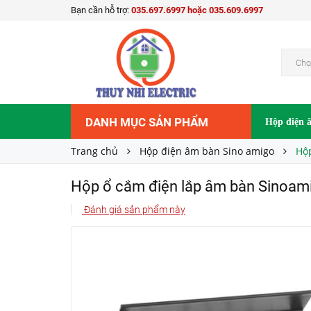
Bạn cần hỗ trợ:
035.697.6997 hoặc 035.609.6997
Hộp ổ cắm điện lắp âm bàn Sinoamigo STS-2
Liên hệ
Giá bán:
Chọ
DANH MỤC SẢN PHẨM
Hộp điện 
Trang chủ
Hộp điện âm bàn Sino amigo
Hộ
Hộp ổ cắm điện lắp âm bàn Sinoam
Đánh giá sản phẩm này