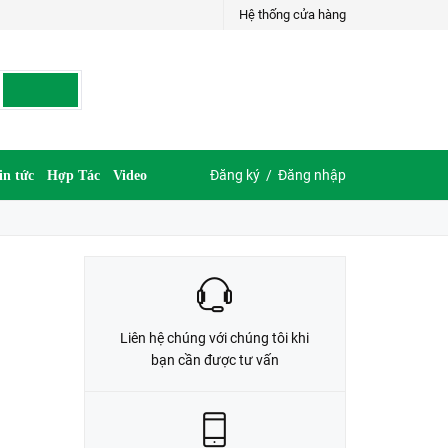
Hệ thống cửa hàng
LIÊN HỆ ĐẶT HÀNG
G
035.697.6997 hoặc 035.609.6997
Đăng ký
/
Đăng nhập
in tức
Hợp Tác
Video
Liên hệ chúng với chúng tôi khi
bạn cần được tư vấn