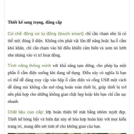
Thiết kế sang trọng, đẳng cấp
Cơ chế động cơ tự động (touch smart)
chỉ cần chạm nhẹ là có
thể mở, đóng ổ điện. Không còn phải vật lộn để nâng hoặc hạ ổ cắm
khó khăn, chỉ cần chạm vào bộ điều khiển cảm biến và xem nó lướt
nhẹ nhàng vào vị trí hoạt động.
Tính năng thông minh
với khả năng tạm dừng, cho phép hạ một
phần ổ cắm điện xuống khi đang sử dụng. Điều này có nghĩa là bạn
có thể dễ dàng truy cập vào hộp ổ cắm điện và cổng USB một cách
dễ dàng mà không cần mở rộng hoàn toàn thiết bị, giúp thiết bị trở
nên phù hợp cho những không gian chật hẹp hoặc khi bạn chỉ cần sạc
nhanh.
Chất liệu cao cấp
: lớp hoàn thiện bề mặt bằng nhôm tuyệt đẹp.
Thiết kế bóng bẩy và hiện đại này sẽ hòa hợp hoàn hảo với mọi kiểu
trang trí, mang đến nét tinh tế cho không gian của bạn.