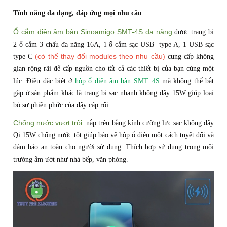
Tính năng đa dạng, đáp ứng mọi nhu cầu
Ổ cắm điện âm bàn Sinoamigo SMT-4S đa năng
được trang bị
2 ổ cắm 3 chấu đa năng 16A, 1 ổ cắm sạc USB type A, 1 USB sạc
(có thể thay đổi modules theo nhu cầu)
type C
cung cấp không
gian rộng rãi để cấp nguồn cho tất cả các thiết bị của bạn cùng một
lúc. Điều đặc biệt ở
hộp ổ điện âm bàn SMT_4S
mà không thể bắt
gặp ở sản phẩm khác là trang bị sạc nhanh không dây 15W giúp loại
bỏ sự phiền phức của dây cáp rối.
Chống nước vượt trội:
nắp trên bằng kính cường lực sạc không dây
Qi 15W chống nước tốt giúp bảo vệ hộp ổ điện một cách tuyệt đối và
đảm bảo an toàn cho người sử dụng. Thích hợp sử dụng trong môi
trường ẩm ướt như nhà bếp, văn phòng.