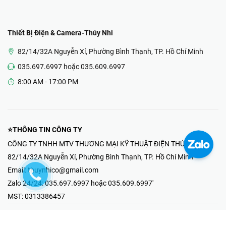
Thiết Bị Điện & Camera-Thúy Nhi
82/14/32A Nguyễn Xí, Phường Bình Thạnh, TP. Hồ Chí Minh
035.697.6997 hoặc 035.609.6997
8:00 AM - 17:00 PM
⭐THÔNG TIN CÔNG TY
CÔNG TY TNHH MTV THƯƠNG MẠI KỸ THUẬT ĐIỆN THÚY NHI
82/14/32A Nguyễn Xí, Phường Bình Thạnh, TP. Hồ Chí Minh
Email:
thuynhico@gmail.com
Zalo 24/24:
035.697.6997 hoặc 035.609.6997'
MST:
0313386457
⭐HOTLINE PHẢN ÁNH KHIẾU NẠI