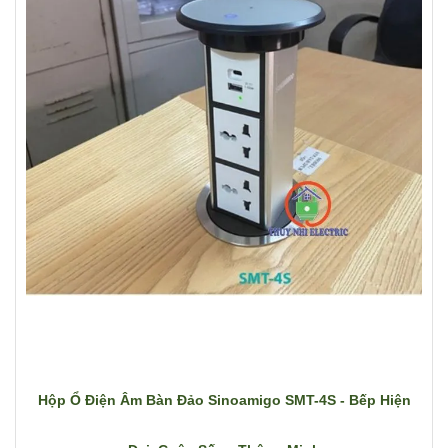
Hộp Ổ Điện Âm Bàn Đảo Sinoamigo SMT-4S - Bếp Hiện