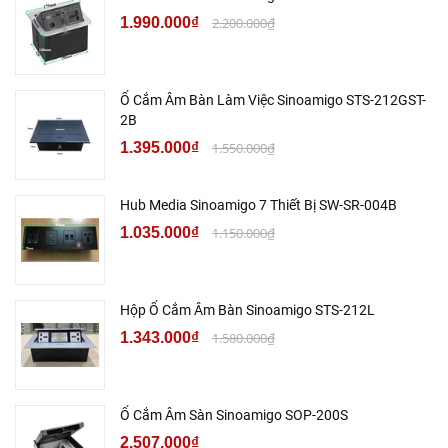
1.990.000₫
2.200.000₫
Ổ Cắm Âm Bàn Làm Việc Sinoamigo STS-212GST-
2B
1.395.000₫
1.550.000₫
Hub Media Sinoamigo 7 Thiết Bị SW-SR-004B
1.035.000₫
1.150.000₫
Hộp Ổ Cắm Âm Bàn Sinoamigo STS-212L
1.343.000₫
1.580.000₫
Ổ Cắm Âm Sàn Sinoamigo SOP-200S
2.507.000₫