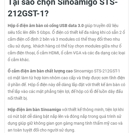
Tại sao chọn Sinoamigo STS-
212GST-1?
Hộp ổ điện âm bàn có cổng USB data 3.0
giúp truyền dữ liệu
siêu tốc lên đến 5 Gbps. Ổ điện có thiết kế đa năng khi có sẵn 2 ổ
cắm điện cố định 2 bên và 3 modules có thể thay đổi theo nhu
cầu sử dụng, khách hàng có thể tùy chọn modules giữa như ổ
cắm điện thoại, ổ cắm HDMI, ổ cắm VGA và các đa dạng các loại
ổ cắm khác.
Ổ cắm điện âm bàn chất lượng cao
Sinoamigo STS-212GST-1
có mặt làm từ hợp kim nhôm cao cấp và thép được sơn tĩnh điện
ở phần đế. Hộp ổ điện này dễ dàng lắp đặt với thiết kế âm bàn có
thể lắp vào các mặt phẳng tiện lợi, đế hộp có lỗ để luồn dây đấu
nối thiết bị.
Hộp điện âm bàn Sinoamigo
với thiết kế thông minh, tiện lợi khi
có nút bật dễ dàng bật nắp lên và đóng nắp trong quá trình sử
dụng giúp giữ không gian gọn gàng mang tính thẩm mỹ cao và
an toàn tuyệt đối cho người sử dụng.