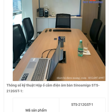
Thông số kỹ thuật Hộp ổ cắm điện âm bàn Sinoamigo STS-
212GST-1:
STS-212GST-1
Mã sản phẩm