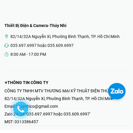
Thiết Bị Điện & Camera-Thúy Nhi
82/14/32A Nguyễn Xí, Phường Bình Thạnh, TP. Hồ Chí Minh
035.697.6997 hoặc 035.609.6997
8:00 AM - 17:00 PM
⭐THÔNG TIN CÔNG TY
CÔNG TY TNHH MTV THƯƠNG MẠI KỸ THUẬT ĐIỆN THÚY NHI
82/14/32A Nguyễn Xí, Phường Bình Thạnh, TP. Hồ Chí Minh
Email:
thuynhico@gmail.com
Zalo 24/24:
035.697.6997 hoặc 035.609.6997'
MST:
0313386457