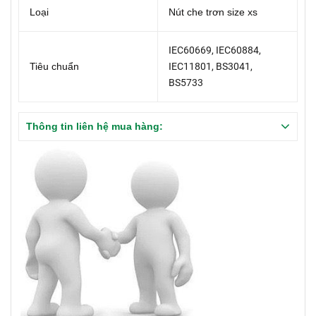
Loại
Nút che trơn size xs
IEC60669, IEC60884,
Tiêu chuẩn
IEC11801, BS3041,
BS5733
Thông tin liên hệ mua hàng: