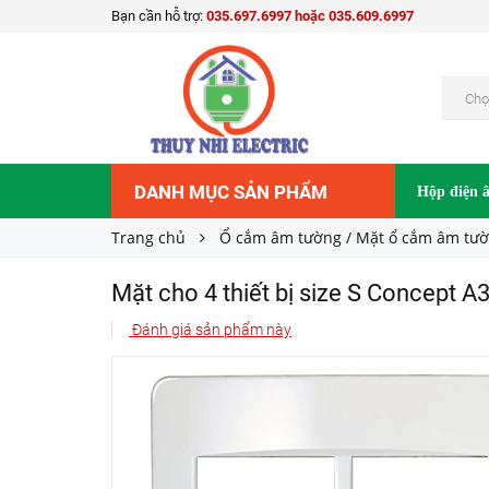
Bạn cần hỗ trợ:
035.697.6997 hoặc 035.609.6997
Mặt cho 4 thiết bị size S Concept A3004T2_W
17.600₫
Giá bán:
Chọ
DANH MỤC SẢN PHẨM
Hộp điện 
Trang chủ
Ổ cắm âm tường / Mặt ổ cắm âm tư
Mặt cho 4 thiết bị size S Concept
Đánh giá sản phẩm này