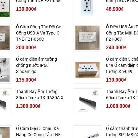
Công Tắc TNE-F21-065
năng LiOA E18
130.000₫
48.900₫
Ổ Cắm Công Tắc Đôi Có
Ổ Điện USB Âm 
Cổng USB-A Và Type-C
Công Tắc Mặt Đô
TNE-F21-066C
F21-067
200.000₫
240.000₫
Ổ cắm điện âm tường
Ổ cắm điện 3 ch
chống nước IP66
049 Ổ cắm điện 
Sinoamigo
tường K6-049
135.000₫
130.000₫
Thanh Ray Âm Tường
Thanh Ray Âm 
80cm Tenko TK-RA80A X
60cm Tenko TK-
1.380.000₫
1.008.000₫
Ổ Cắm Điện 5 Chấu Đa
Ổ cắm thanh trư
Năng Có Công Tắc TNE-
tường SPT-MS-6