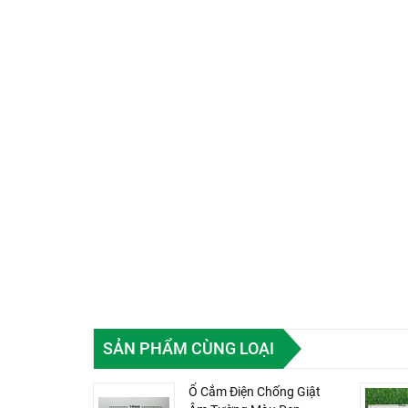
SẢN PHẨM CÙNG LOẠI
Ổ Cắm Điện Chống Giật