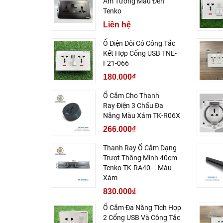
Âm Tường Màu Đen
Tenko
Liên hệ
Ổ Điện Đôi Có Công Tắc
Kết Hợp Cổng USB TNE-
F21-066
180.000₫
Ổ Cắm Cho Thanh
Ray Điện 3 Chấu Đa
Năng Màu Xám TK-R06X
266.000₫
Thanh Ray Ổ Cắm Dạng
Trượt Thông Minh 40cm
Tenko TK-RA40 – Màu
Xám
830.000₫
Ổ Cắm Đa Năng Tích Hợp
2 Cổng USB Và Công Tắc