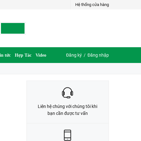
Hệ thống cửa hàng
LIÊN HỆ ĐẶT HÀNG
035.697.6997 hoặc 035.609.6997
Đăng ký
/
Đăng nhập
in tức
Hợp Tác
Video
Liên hệ chúng với chúng tôi khi
bạn cần được tư vấn