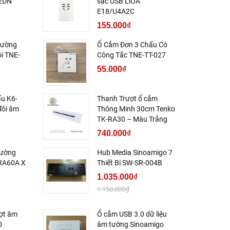
S2DN
sạc USB LiOA
E18/U4A2C
155.000₫
Tường
Ổ Cắm Đơn 3 Chấu Có
i TNE-
Công Tắc TNE-TT-027
55.000₫
ấu K6-
Thanh Trượt ổ cắm
đôi âm
Thông Minh 30cm Tenko
TK-RA30 – Màu Trắng
740.000₫
Tường
Hub Media Sinoamigo 7
RA60A X
Thiết Bị SW-SR-004B
1.035.000₫
1.150.000₫
ợt âm
Ổ cắm USB 3.0 dữ liệu
0
âm tường Sinoamigo