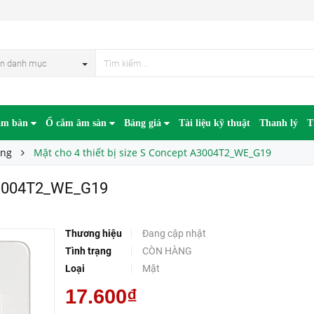
E_G19
n danh mục
âm bàn
Ổ cắm âm sàn
Bảng giá
Tài liệu kỹ thuật
Thanh lý
T
ờng
Mặt cho 4 thiết bị size S Concept A3004T2_WE_G19
 A3004T2_WE_G19
Thương hiệu
Đang cập nhật
Tình trạng
CÒN HÀNG
Loại
Mặt
17.600₫