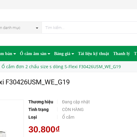
26USM_WE_G19
n danh mục
âm bàn
Ổ cắm âm sàn
Bảng giá
Tài liệu kỹ thuật
Thanh lý
T
Ổ cắm đơn 2 chấu size s dòng S-Flexi F30426USM_WE_G19
Flexi F30426USM_WE_G19
Thương hiệu
Đang cập nhật
Tình trạng
CÒN HÀNG
Loại
Ổ cắm
30.800₫