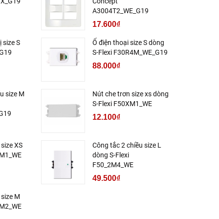
VX_G19
Concept
A3004T2_WE_G19
17.600₫
ị size S
Ổ điện thoại size S dòng
_G19
S-Flexi F30R4M_WE_G19
88.000₫
u size M
Nút che trơn size xs dòng
S-Flexi F50XM1_WE
G19
12.100₫
 size XS
Công tắc 2 chiều size L
50M1_WE
dòng S-Flexi
F50_2M4_WE
49.500₫
 size M
50M2_WE