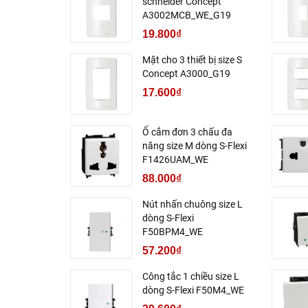
schneider Concept
A3002MCB_WE_G19
19.800₫
Mặt cho 3 thiết bị size S
Concept A3000_G19
17.600₫
Ổ cắm đơn 3 chấu đa
năng size M dòng S-Flexi
F1426UAM_WE
88.000₫
Nút nhấn chuông size L
dòng S-Flexi
F50BPM4_WE
57.200₫
Công tắc 1 chiều size L
dòng S-Flexi F50M4_WE