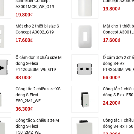
schneider Concept
Concept A3030
A3001MCB_WE_G19
19.800₫
19.800₫
Mặt cho 2 thiết bị size S
Mặt cho 1 thiết b
Concept A3002_G19
Concept A3001
17.600₫
17.600₫
Ổ cắm đơn 3 chấu size M
Ổ cắm đơn 2 chấ
dòng S-Flexi
dòng S-Flexi
F1426UESM_WE_G19
F1426USM_WE_
88.000₫
66.000₫
Công tắc 2 chiều size XS
Công tắc 1 chiều
dòng S-Flexi
dòng S-Flexi F
F50_2M1_WE
24.200₫
36.300₫
Công tắc 2 chiều size M
Công tắc 1 chiều
dòng S-Flexi
dòng S-Flexi F
F50_2M2_WE