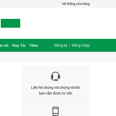
Hệ thống cửa hàng
LIÊN HỆ ĐẶT HÀNG
035.697.6997 hoặc 035.609.6997
Đăng ký
/
Đăng nhập
in tức
Hợp Tác
Video
Liên hệ chúng với chúng tôi khi
bạn cần được tư vấn