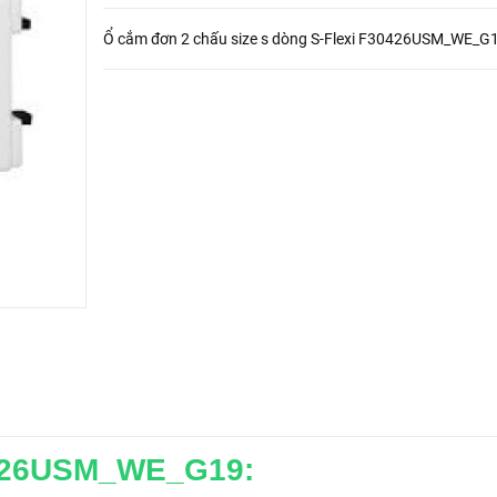
Ổ cắm đơn 2 chấu size s dòng S-Flexi F30426USM_WE_G
0426USM_WE_G19: