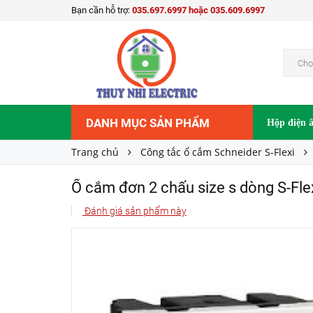
Bạn cần hỗ trợ:
035.697.6997 hoặc 035.609.6997
Ổ cắm đơn 2 chấu size s dòng S-Flexi F304
30.800₫
Giá bán:
Chọ
DANH MỤC SẢN PHẨM
Hộp điện 
Trang chủ
Công tắc ổ cắm Schneider S-Flexi
Ổ cắm đơn 2 chấu size s dòng S-
Đánh giá sản phẩm này