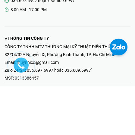
035.697.6997 hoặc 035.609.6997
8:00 AM - 17:00 PM
⭐THÔNG TIN CÔNG TY
CÔNG TY TNHH MTV THƯƠNG MẠI KỸ THUẬT ĐIỆN THÚY NHI
82/14/32A Nguyễn Xí, Phường Bình Thạnh, TP. Hồ Chí Minh
Email:
thuynhico@gmail.com
Zalo 24/24:
035.697.6997 hoặc 035.609.6997'
MST:
0313386457
⭐HOTLINE PHẢN ÁNH KHIẾU NẠI
Mr Hải : 097.867.6997
⭐GIAN HÀNG ONLINE
Fanpage - Thúy Nhi Electric
Youtube - Thúy Nhi Electric