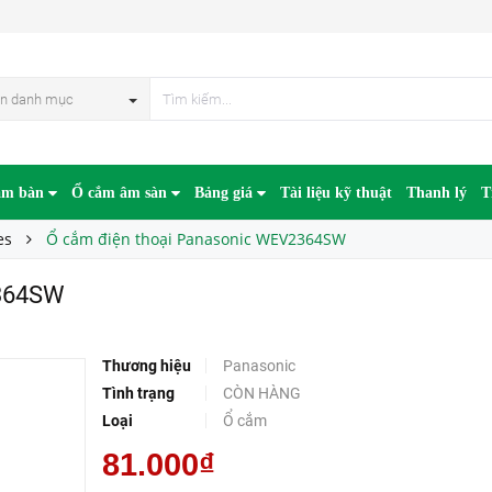
n danh mục
âm bàn
Ổ cắm âm sàn
Bảng giá
Tài liệu kỹ thuật
Thanh lý
T
es
Ổ cắm điện thoại Panasonic WEV2364SW
2364SW
Thương hiệu
Panasonic
Tình trạng
CÒN HÀNG
Loại
Ổ cắm
81.000₫