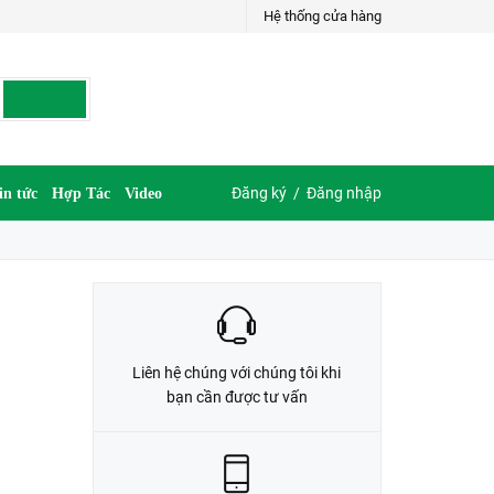
Hệ thống cửa hàng
LIÊN HỆ ĐẶT HÀNG
035.697.6997 hoặc 035.609.6997
Đăng ký
/
Đăng nhập
in tức
Hợp Tác
Video
Liên hệ chúng với chúng tôi khi
bạn cần được tư vấn