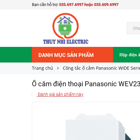
Bạn cần hỗ trợ:
035.697.6997 hoặc 035.609.6997
Ổ cắm điện thoại Panasonic WEV2364SW
81.000₫
Giá bán:
Chọ
DANH MỤC SẢN PHẨM
Hộp điện 
Trang chủ
Công tắc ổ cắm Panasonic WIDE Seri
Ổ cắm điện thoại Panasonic WEV
Đánh giá sản phẩm này