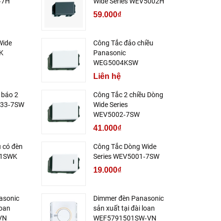
‑7H
Wide Series WEV5002H
59.000₫
Wide
Công Tắc đảo chiều
K
Panasonic
WEG5004KSW
Liên hệ
 báo 2
Công Tắc 2 chiều Dòng
033‑7SW
Wide Series
WEV5002‑7SW
41.000₫
u có đèn
Công Tắc Dòng Wide
51SWK
Series WEV5001‑7SW
19.000₫
asonic
Dimmer đèn Panasonic
loan
sản xuất tại đài loan
VN
WEF5791501SW‑VN