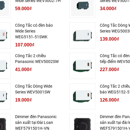
Wide Series WEV5002‑7H
Series WEV5001
59.000₫
34.000₫
Công Tắc có đèn báo
Công Tắc Dòng 
Wide Series
Series WEG5003
WEG5151‑51SWK
139.000₫
107.000₫
Công Tắc 2 chiều
Công Tắc có đèn
Panasonic WEV5002SW
tiếp điểm WEV5
41.000₫
227.000₫
Công Tắc Dòng Wide
Công Tắc 2 chiề
Series WEV5001SW
báo WEG5152‑
19.000₫
126.000₫
Dimmer đèn Panasonic
Dimmer đèn Pan
sản xuất tại Đài Loan
sản xuất tại đài 
WEF5791501H‑VN
WEF5791501H‑