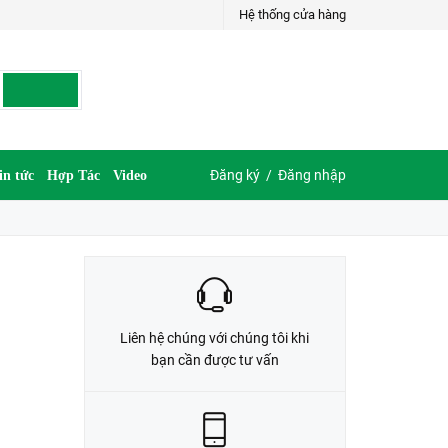
Hệ thống cửa hàng
LIÊN HỆ ĐẶT HÀNG
035.697.6997 hoặc 035.609.6997
Đăng ký
/
Đăng nhập
in tức
Hợp Tác
Video
Liên hệ chúng với chúng tôi khi
bạn cần được tư vấn