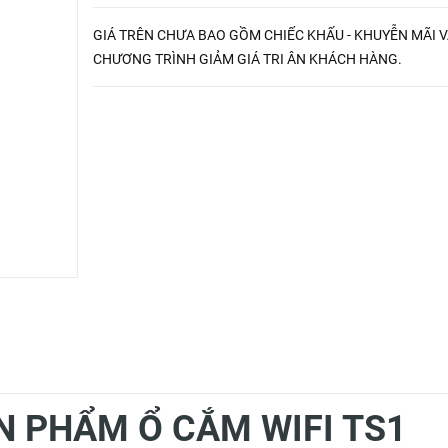
GIÁ TRÊN CHƯA BAO GỒM CHIẾC KHẤU - KHUYỄN MÃI 
CHƯƠNG TRÌNH GIẢM GIÁ TRI ÂN KHÁCH HÀNG.
N PHẨM Ổ CẮM WIFI TS1