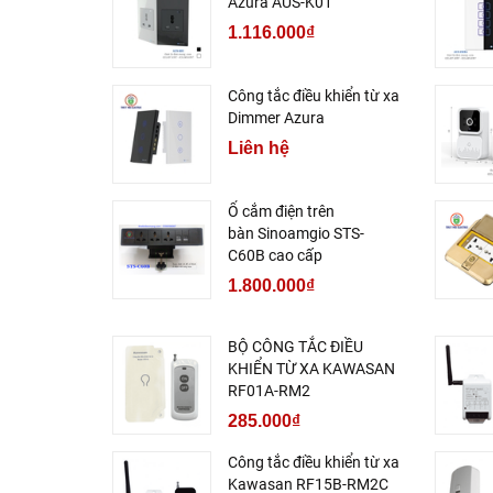
Azura AUS-K01
1.116.000₫
Công tắc điều khiển từ xa
Dimmer Azura
Liên hệ
Ổ cắm điện trên
bàn Sinoamgio STS-
C60B cao cấp
1.800.000₫
BỘ CÔNG TẮC ĐIỀU
KHIỂN TỪ XA KAWASAN
RF01A-RM2
285.000₫
Công tắc điều khiển từ xa
Kawasan RF15B-RM2C