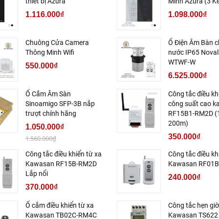
thiết bị Azura
Minh Azura (3 K
1.116.000₫
1.098.000₫
Chuông Cửa Camera
Ổ Điện Âm Bàn 
Thông Minh Wifi
nước IP65 Noval
WTWF-W
550.000₫
6.525.000₫
Ổ Cắm Âm Sàn
Công tắc điều kh
Sinoamigo SFP-3B nắp
công suất cao 
trượt chính hãng
RF15B1-RM2D (
200m)
1.050.000₫
350.000₫
1.560.000₫
Công tắc điều khiển từ xa
Công tắc điều kh
Kawasan RF15B-RM2D
Kawasan RF01
Lắp nổi
240.000₫
370.000₫
Ổ cắm điều khiển từ xa
Công tắc hẹn giờ
Kawasan TB02C-RM4C
Kawasan TS622