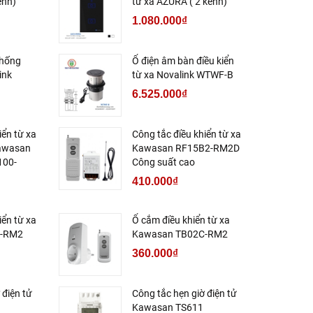
ênh)
từ xa AZURA ( 2 kênh)
1.080.000₫
chống
Ổ điện âm bàn điều kiển
ink
từ xa Novalink WTWF-B
6.525.000₫
iển từ xa
Công tắc điều khiển từ xa
kawasan
Kawasan RF15B2-RM2D
100-
Công suất cao
410.000₫
iển từ xa
Ổ cắm điều khiển từ xa
B-RM2
Kawasan TB02C-RM2
360.000₫
 điện tử
Công tắc hẹn giờ điện tử
Kawasan TS611