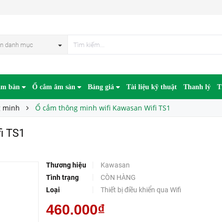
n danh mục
âm bàn
Ổ cắm âm sàn
Bảng giá
Tài liệu kỹ thuật
Thanh lý
T
g minh
Ổ cắm thông minh wifi Kawasan Wifi TS1
i TS1
Thương hiệu
Kawasan
Tình trạng
CÒN HÀNG
Loại
Thiết bị điều khiển qua Wifi
460.000₫