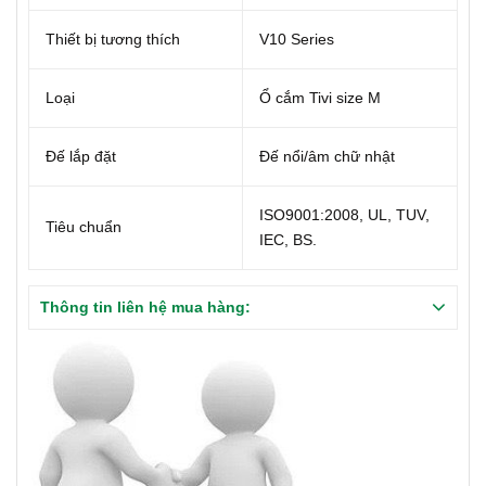
Thiết bị tương thích
V10 Series
Loại
Ổ cắm Tivi size M
Đế lắp đặt
Đế nổi/âm chữ nhật
ISO9001:2008, UL, TUV,
Tiêu chuẩn
IEC, BS.
Thông tin liên hệ mua hàng: