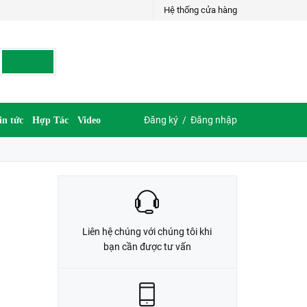
Hệ thống cửa hàng
LIÊN HỆ ĐẶT HÀNG
035.697.6997 hoặc 035.609.6997
Đăng ký
/
Đăng nhập
in tức
Hợp Tác
Video
Liên hệ chúng với chúng tôi khi
bạn cần được tư vấn