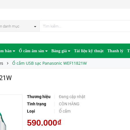
n danh mục
âm bàn
Ổ cắm âm sàn
Bảng giá
Tài liệu kỹ thuật
Thanh lý
T
es
Ổ cắm USB sạc Panasonic WEF11821W
821W
Thương hiệu
Đang cập nhật
Tình trạng
CÒN HÀNG
Loại
Ổ cắm
590.000₫