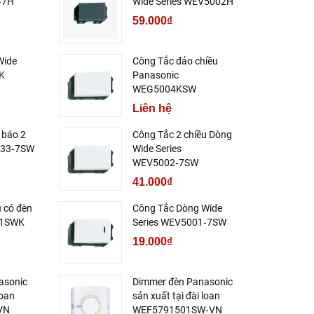
‑7H
Wide Series WEV5002H
59.000₫
Wide
Công Tắc đảo chiều
K
Panasonic
WEG5004KSW
Liên hệ
 báo 2
Công Tắc 2 chiều Dòng
033‑7SW
Wide Series
WEV5002‑7SW
41.000₫
u có đèn
Công Tắc Dòng Wide
51SWK
Series WEV5001‑7SW
19.000₫
asonic
Dimmer đèn Panasonic
loan
sản xuất tại đài loan
VN
WEF5791501SW‑VN