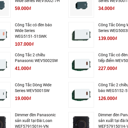
Wide Series WEV5002‑7H
Series WEV5001
59.000₫
34.000₫
Công Tắc có đèn báo
Công Tắc Dòng 
Wide Series
Series WEG5003
WEG5151‑51SWK
139.000₫
107.000₫
Công Tắc 2 chiều
Công Tắc có đèn
Panasonic WEV5002SW
tiếp điểm WEV5
41.000₫
227.000₫
Công Tắc Dòng Wide
Công Tắc 2 chiề
Series WEV5001SW
báo WEG5152‑
19.000₫
126.000₫
Dimmer đèn Panasonic
Dimmer đèn Pan
sản xuất tại Đài Loan
sản xuất tại đài 
WEF5791501H‑VN
WEF5791501H‑