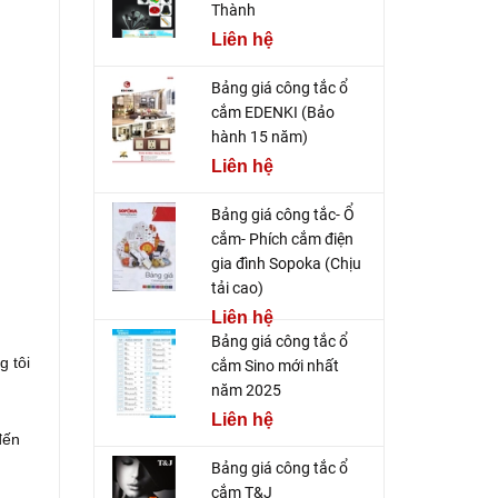
Thành
Liên hệ
Bảng giá công tắc ổ
cắm EDENKI (Bảo
hành 15 năm)
Liên hệ
Bảng giá công tắc- Ổ
cắm- Phích cắm điện
gia đình Sopoka (Chịu
tải cao)
Liên hệ
Bảng giá công tắc ổ
g tôi
cắm Sino mới nhất
năm 2025
Liên hệ
đến
Bảng giá công tắc ổ
cắm T&J