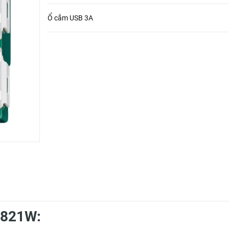
Ổ cắm USB 3A
1821W: