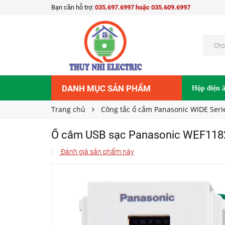
Bạn cần hỗ trợ:
035.697.6997 hoặc 035.609.6997
Ổ cắm USB sạc Panasonic WEF11821W
590.000₫
Giá bán:
Chọ
DANH MỤC SẢN PHẨM
Hộp điện 
Trang chủ
Công tắc ổ cắm Panasonic WIDE Seri
Ổ cắm USB sạc Panasonic WEF11
Đánh giá sản phẩm này