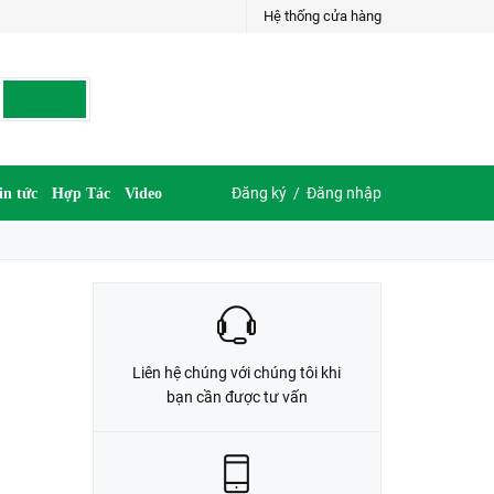
Hệ thống cửa hàng
LIÊN HỆ ĐẶT HÀNG
035.697.6997 hoặc 035.609.6997
Đăng ký
/
Đăng nhập
in tức
Hợp Tác
Video
Liên hệ chúng với chúng tôi khi
bạn cần được tư vấn