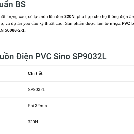
huẩn BS
ất lượng cao, có lực nén lên đến
320N
, phù hợp cho hệ thống điện â
iệp, và dự án yêu cầu kỹ thuật cao. Sản phẩm được làm từ
nhựa PVC 
EN 50086-2-1
.
Luồn Điện PVC Sino SP9032L
Chi tiết
SP9032L
Phi 32mm
320N