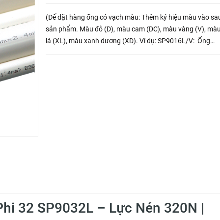
(Để đặt hàng ống có vạch màu: Thêm ký hiệu màu vào sa
sản phẩm. Màu đỏ (D), màu cam (DC), màu vàng (V), mà
lá (XL), màu xanh dương (XD). Ví dụ: SP9016L/V: Ống
SP9016L có vạch vàng).
Phi 32 SP9032L – Lực Nén 320N |