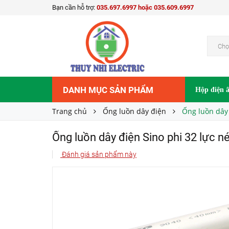
Bạn cần hỗ trợ:
035.697.6997 hoặc 035.609.6997
Ống luồn dây điện Sino phi 32 lực nén 320N S
70.000₫
Giá bán:
Chọ
DANH MỤC SẢN PHẨM
Hộp điện 
Trang chủ
Ống luồn dây điện
Ống luồn dây
Ống luồn dây điện Sino phi 32 lực
Đánh giá sản phẩm này