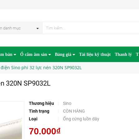
P9032L
n danh mục
âm bàn
Ổ cắm âm sàn
Bảng giá
Tài liệu kỹ thuật
Thanh lý
T
 điện Sino phi 32 lực nén 320N SP9032L
 nén 320N SP9032L
Thương hiệu
Sino
Tình trạng
CÒN HÀNG
Loại
Ống cứng luồn dây
70.000₫