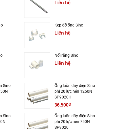
Liên hệ
no
Kẹp đỡ ống Sino
Liên hệ
no
Nối răng Sino
Liên hệ
n Sino
Ống luồn dây điện Sino
1250N
phi 20 lực nén 1250N
SP9020H
36.500₫
n Sino
Ống luồn dây điện Sino
50N
phi 20 lực nén 750N
SP9020