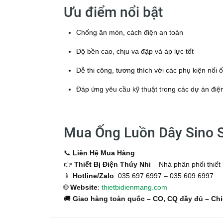
Ưu điểm nổi bật
Chống ăn mòn, cách điện an toàn
Độ bền cao, chịu va đập và áp lực tốt
Dễ thi công, tương thích với các phụ kiện nối 
Đáp ứng yêu cầu kỹ thuật trong các dự án đi
Mua Ống Luồn Dây Sino 
📞
Liên Hệ Mua Hàng
👉
Thiết Bị Điện Thúy Nhi
– Nhà phân phối thiết 
📱
Hotline/Zalo
: 035.697.6997 – 035.609.6997
🌐
Website
:
thietbidienmang.com
🚚
Giao hàng toàn quốc – CO, CQ đầy đủ – Chi