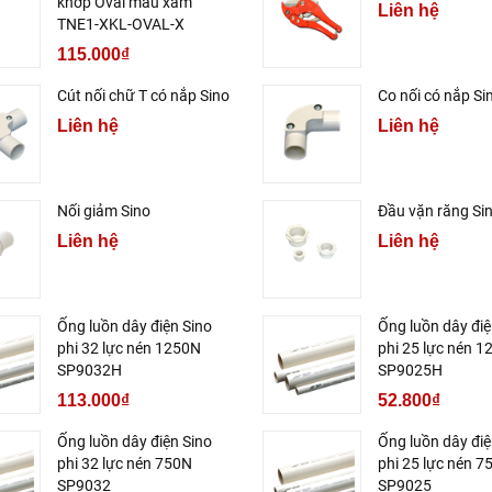
khớp Oval màu xám
Liên hệ
TNE1-XKL-OVAL-X
115.000₫
Cút nối chữ T có nắp Sino
Co nối có nắp Si
Liên hệ
Liên hệ
Nối giảm Sino
Đầu vặn răng Si
Liên hệ
Liên hệ
Ống luồn dây điện Sino
Ống luồn dây điệ
phi 32 lực nén 1250N
phi 25 lực nén 
SP9032H
SP9025H
113.000₫
52.800₫
Ống luồn dây điện Sino
Ống luồn dây điệ
phi 32 lực nén 750N
phi 25 lực nén 7
SP9032
SP9025