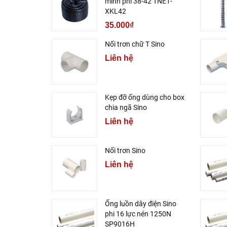
minh phi 38-42 TNE1-
XKL42
35.000₫
Nối trơn chữ T Sino
Liên hệ
Kẹp đỡ ống dùng cho box
chia ngã Sino
Liên hệ
Nối trơn Sino
Liên hệ
Ống luồn dây điện Sino
phi 16 lực nén 1250N
SP9016H