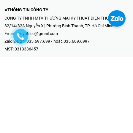
⭐THÔNG TIN CÔNG TY
CÔNG TY TNHH MTV THƯƠNG MẠI KỸ THUẬT ĐIỆN THÚY NHI
82/14/32A Nguyễn Xí, Phường Bình Thạnh, TP. Hồ Chí Minh
Email:
thuynhico@gmail.com
Zalo 24/24:
035.697.6997 hoặc 035.609.6997'
MST:
0313386457
⭐HOTLINE PHẢN ÁNH KHIẾU NẠI
Mr Hải : 097.867.6997
⭐GIAN HÀNG ONLINE
Fanpage - Thúy Nhi Electric
Youtube - Thúy Nhi Electric
Gian Hàng Shopee
Tiktok