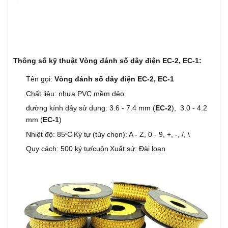
Thông số kỹ thuật Vòng đánh số dây điện EC-2, EC-1:
Tên gọi:
Vòng đánh số dây điện EC-2, EC-1
Chất liệu: nhựa PVC mềm dẻo
đường kính dây sử dụng: 3.6 - 7.4 mm (
EC-2
), 3.0 - 4.2
mm (
EC-1
)
Nhiệt độ: 85
C
Ký tự (tùy chọn): A - Z, 0 - 9, +, -, /, \
o
Quy cách: 500 ký tự/cuộn
Xuất sứ: Đài loan