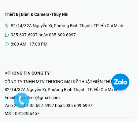
Thiết Bị Điện & Camera-Thúy Nhi
82/14/32A Nguyễn Xí, Phường Bình Thạnh, TP. Hồ Chí Minh
035.697.6997 hoặc 035.609.6997
8:00 AM - 17:00 PM
⭐THÔNG TIN CÔNG TY
CÔNG TY TNHH MTV THƯƠNG MẠI KỸ THUẬT ĐIỆN THÚY NHI
82/14/32A Nguyễn Xí, Phường Bình Thạnh, TP. Hồ Chí Minh
Email:
thuynhico@gmail.com
Zalo 24/24:
035.697.6997 hoặc 035.609.6997'
MST:
0313386457
⭐HOTLINE PHẢN ÁNH KHIẾU NẠI