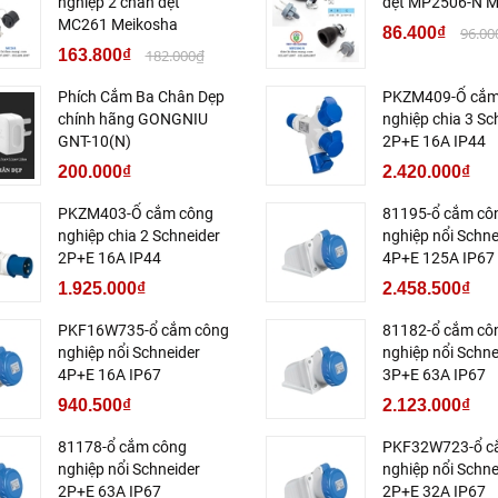
nghiệp 2 chân dẹt
dẹt MP2506-N M
MC261 Meikosha
86.400₫
96.00
163.800₫
182.000₫
Phích Cắm Ba Chân Dẹp
PKZM409-Ổ cắm
chính hãng GONGNIU
nghiệp chia 3 Sc
GNT-10(N)
2P+E 16A IP44
200.000₫
2.420.000₫
PKZM403-Ổ cắm công
81195-ổ cắm cô
nghiệp chia 2 Schneider
nghiệp nổi Schne
2P+E 16A IP44
4P+E 125A IP67
1.925.000₫
2.458.500₫
PKF16W735-ổ cắm công
81182-ổ cắm cô
nghiệp nổi Schneider
nghiệp nổi Schne
4P+E 16A IP67
3P+E 63A IP67
940.500₫
2.123.000₫
81178-ổ cắm công
PKF32W723-ổ c
nghiệp nổi Schneider
nghiệp nổi Schne
2P+E 63A IP67
2P+E 32A IP67