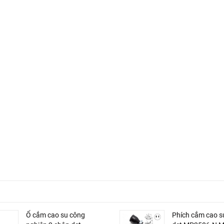
Ổ cắm cao su công
Phích cắm cao s