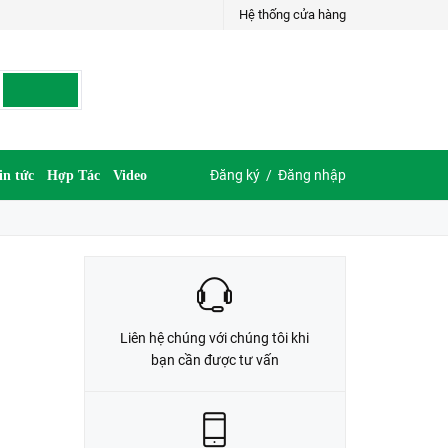
Hệ thống cửa hàng
LIÊN HỆ ĐẶT HÀNG
035.697.6997 hoặc 035.609.6997
Đăng ký
/
Đăng nhập
in tức
Hợp Tác
Video
Liên hệ chúng với chúng tôi khi
bạn cần được tư vấn