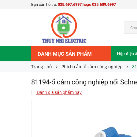
Bạn cần hỗ trợ:
035.697.6997 hoặc 035.609.6997
81194-ổ cắm công nghiệp nổi Schneider 3P+E
5.511.000₫
Giá bán:
Chọ
DANH MỤC SẢN PHẨM
Hộp điện 
Trang chủ
Phích cắm ổ cắm công nghiệp
81
81194-ổ cắm công nghiệp nổi Schn
Đánh giá sản phẩm này