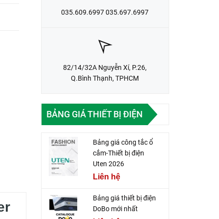
035.609.6997 035.697.6997
82/14/32A Nguyễn Xí, P.26,
Q.Bình Thạnh, TPHCM
BẢNG GIÁ THIẾT BỊ ĐIỆN
Bảng giá công tắc ổ
cắm-Thiết bị điện
Uten 2026
Liên hệ
Bảng giá thiết bị điện
er
DoBo mới nhất