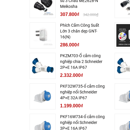
su 3 Chấu ME2628-N
Meikosha
307.800₫
342.000₫
Phích Cắm Công Suất
Lớn 3 chân dẹp GNT-
16(N)
286.000₫
PKZM703-Ổ cắm công
nghiệp chia 2 Schneider
2P+E 16A IP67
2.332.000₫
PKF32W735-ổ cắm công
nghiệp nổi Schneider
4P+E 32A IP67
1.199.000₫
PKF16W734-ổ cắm công
nghiệp nổi Schneider
3P+E 16A IP67