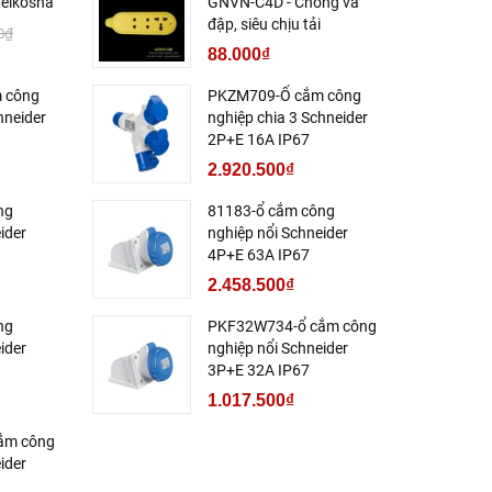
eikosha
GNVN-C4D - Chống va
đập, siêu chịu tải
0₫
88.000₫
 công
PKZM709-Ổ cắm công
hneider
nghiệp chia 3 Schneider
2P+E 16A IP67
2.920.500₫
ng
81183-ổ cắm công
ider
nghiệp nổi Schneider
4P+E 63A IP67
2.458.500₫
ng
PKF32W734-ổ cắm công
ider
nghiệp nổi Schneider
3P+E 32A IP67
1.017.500₫
ắm công
ider