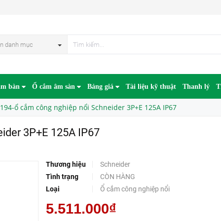
 125A IP67
n danh mục
âm bàn
Ổ cắm âm sàn
Bảng giá
Tài liệu kỹ thuật
Thanh lý
T
194-ổ cắm công nghiệp nổi Schneider 3P+E 125A IP67
eider 3P+E 125A IP67
Thương hiệu
Schneider
Tình trạng
CÒN HÀNG
Loại
Ổ cắm công nghiệp nổi
5.511.000₫