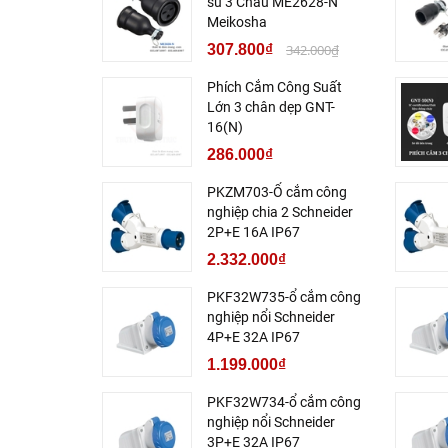
su 3 Chấu ME2628-N
Meikosha
307.800₫
342.000₫
Phích Cắm Công Suất
Lớn 3 chân dẹp GNT-
16(N)
286.000₫
PKZM703-Ổ cắm công
nghiệp chia 2 Schneider
2P+E 16A IP67
2.332.000₫
PKF32W735-ổ cắm công
nghiệp nổi Schneider
4P+E 32A IP67
1.199.000₫
PKF32W734-ổ cắm công
nghiệp nổi Schneider
3P+E 32A IP67