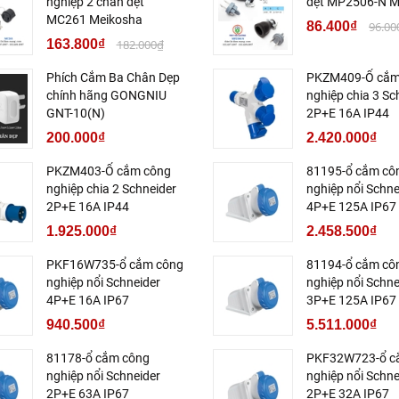
nghiệp 2 chân dẹt
dẹt MP2506-N M
MC261 Meikosha
86.400₫
96.00
163.800₫
182.000₫
Phích Cắm Ba Chân Dẹp
PKZM409-Ổ cắm
chính hãng GONGNIU
nghiệp chia 3 Sc
GNT-10(N)
2P+E 16A IP44
200.000₫
2.420.000₫
PKZM403-Ổ cắm công
81195-ổ cắm cô
nghiệp chia 2 Schneider
nghiệp nổi Schne
2P+E 16A IP44
4P+E 125A IP67
1.925.000₫
2.458.500₫
PKF16W735-ổ cắm công
81194-ổ cắm cô
nghiệp nổi Schneider
nghiệp nổi Schne
4P+E 16A IP67
3P+E 125A IP67
940.500₫
5.511.000₫
81178-ổ cắm công
PKF32W723-ổ c
nghiệp nổi Schneider
nghiệp nổi Schne
2P+E 63A IP67
2P+E 32A IP67