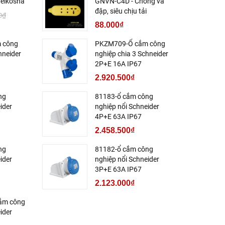
eikosha
GNVN-C4D - Chống va
đập, siêu chịu tải
0₫
88.000₫
 công
PKZM709-Ổ cắm công
hneider
nghiệp chia 3 Schneider
2P+E 16A IP67
2.920.500₫
ng
81183-ổ cắm công
ider
nghiệp nổi Schneider
4P+E 63A IP67
2.458.500₫
ng
81182-ổ cắm công
ider
nghiệp nổi Schneider
3P+E 63A IP67
2.123.000₫
ắm công
ider