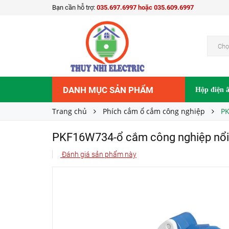
Bạn cần hỗ trợ:
035.697.6997 hoặc 035.609.6997
PKF16W734-ổ cắm công nghiệp nổi Schneider
814.000₫
Giá bán:
Chọ
DANH MỤC SẢN PHẨM
Hộp điện 
Trang chủ
Phích cắm ổ cắm công nghiệp
PK
PKF16W734-ổ cắm công nghiệp nổi
Đánh giá sản phẩm này