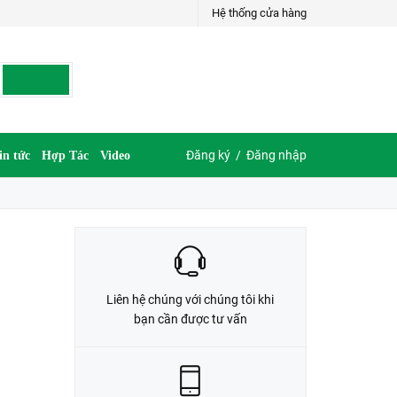
Hệ thống cửa hàng
LIÊN HỆ ĐẶT HÀNG
035.697.6997 hoặc 035.609.6997
Đăng ký
/
Đăng nhập
in tức
Hợp Tác
Video
Liên hệ chúng với chúng tôi khi
bạn cần được tư vấn