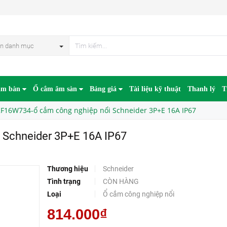
 3P+E 16A IP67
n danh mục
âm bàn
Ổ cắm âm sàn
Bảng giá
Tài liệu kỹ thuật
Thanh lý
T
F16W734-ổ cắm công nghiệp nổi Schneider 3P+E 16A IP67
 Schneider 3P+E 16A IP67
Thương hiệu
Schneider
Tình trạng
CÒN HÀNG
Loại
Ổ cắm công nghiệp nổi
814.000₫