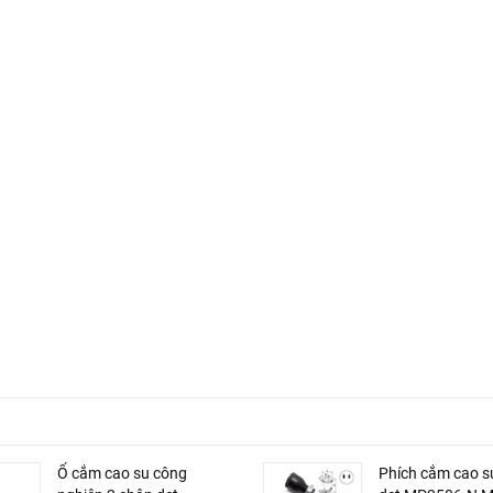
Ổ cắm cao su công
Phích cắm cao s