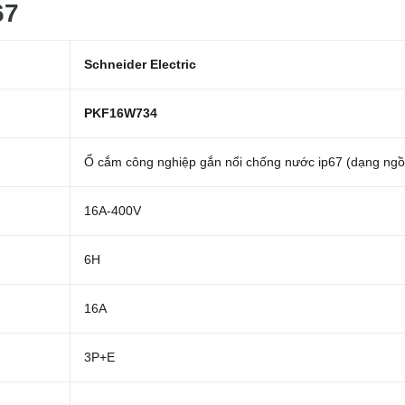
67
Schneider Electric
PKF16W734
Ổ cắm công nghiệp gắn nổi chống nước ip67 (dạng ngồ
16A-400V
6H
16A
3P+E