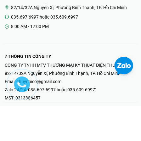
82/14/32A Nguyễn Xí, Phường Bình Thạnh, TP. Hồ Chí Minh
035.697.6997 hoặc 035.609.6997
8:00 AM - 17:00 PM
⭐THÔNG TIN CÔNG TY
CÔNG TY TNHH MTV THƯƠNG MẠI KỸ THUẬT ĐIỆN THÚY NHI
82/14/32A Nguyễn Xí, Phường Bình Thạnh, TP. Hồ Chí Minh
Email:
thuynhico@gmail.com
Zalo 24/24:
035.697.6997 hoặc 035.609.6997'
MST:
0313386457
⭐HOTLINE PHẢN ÁNH KHIẾU NẠI
Mr Hải : 097.867.6997
⭐GIAN HÀNG ONLINE