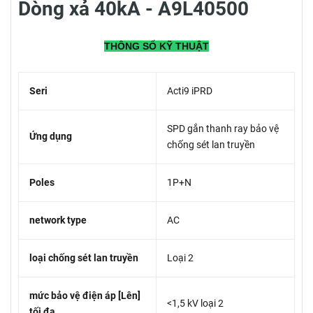
Dòng xả 40kA - A9L40500
THÔNG SỐ KỸ THUẬT
Seri
Acti9 iPRD
SPD gắn thanh ray bảo vệ
Ứng dụng
chống sét lan truyền
Poles
1P+N
network type
AC
loại chống sét lan truyền
Loại 2
mức bảo vệ điện áp [Lên]
<1,5 kV loại 2
tối đa