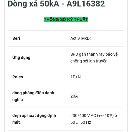
Dòng xả 50kA - A9L16382
THÔNG SỐ KỸ THUẬT
Seri
Acti9 iPRD1
SPD gắn thanh ray bảo vệ
Ứng dụng
chống sét lan truyền
Poles
1P+N
dòng phóng điện danh
20A
nghĩa
điện áp hoạt động định
230/400 V AC (+/- 10%) ở
mức
50 ... 60 Hz