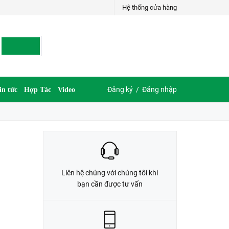
Hệ thống cửa hàng
LIÊN HỆ ĐẶT HÀNG
G
035.697.6997 hoặc 035.609.6997
Đăng ký
/
Đăng nhập
in tức
Hợp Tác
Video
Liên hệ chúng với chúng tôi khi
bạn cần được tư vấn