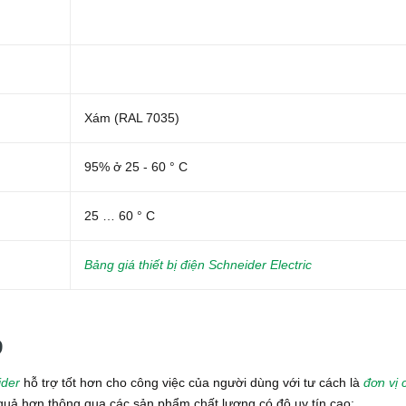
Xám (RAL 7035)
95% ở 25 - 60 ° C
25 … 60 ° C
Bảng giá thiết bị điện Schneider Electric
9
ider
hỗ trợ tốt hơn cho công việc của người dùng với tư cách là
đơn vị 
u quả hơn thông qua các sản phẩm chất lượng có độ uy tín cao: