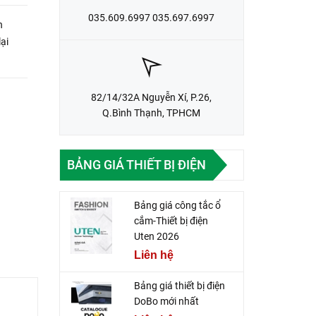
035.609.6997 035.697.6997
n
ại
82/14/32A Nguyễn Xí, P.26,
Q.Bình Thạnh, TPHCM
BẢNG GIÁ THIẾT BỊ ĐIỆN
Bảng giá công tắc ổ
cắm-Thiết bị điện
Uten 2026
Liên hệ
Bảng giá thiết bị điện
DoBo mới nhất