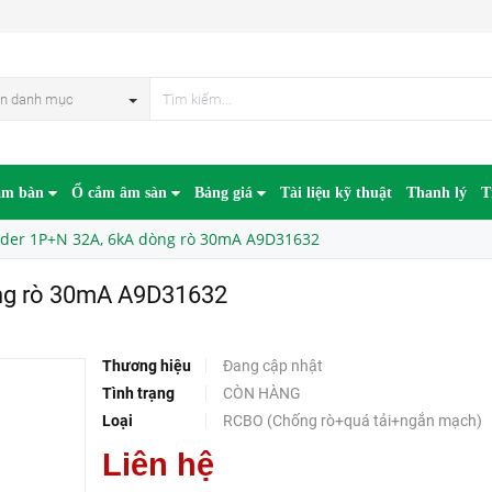
A A9D31632
HẾT HÀN
n danh mục
âm bàn
Ổ cắm âm sàn
Bảng giá
Tài liệu kỹ thuật
Thanh lý
T
der 1P+N 32A, 6kA dòng rò 30mA A9D31632
ng rò 30mA A9D31632
Thương hiệu
Đang cập nhật
Tình trạng
CÒN HÀNG
Loại
RCBO (Chống rò+quá tải+ngắn mạch)
Liên hệ