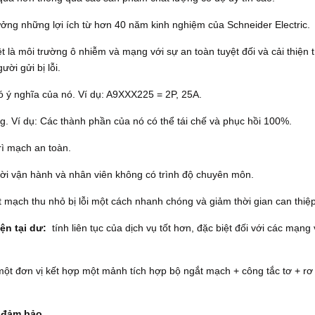
ưởng những lợi ích từ hơn 40 năm kinh nghiệm của Schneider Electric.
t là môi trường ô nhiễm và mạng với sự an toàn tuyệt đối và cải thiện t
ười gửi bị lỗi.
ó ý nghĩa của nó.
Ví dụ: A9XXX225 = 2P, 25A.
ng.
Ví dụ: Các thành phần của nó có thể tái chế và phục hồi 100%.
ì mạch an toàn.
ời vận hành và nhân viên không có trình độ chuyên môn.
 mạch thu nhỏ bị lỗi một cách nhanh chóng và giảm thời gian can thiệp
ện tại dư:
tính liên tục của dịch vụ tốt hơn, đặc biệt đối với các mạng
ột đơn vị kết hợp một mảnh tích hợp bộ ngắt mạch + công tắc tơ + rơ 
c đảm bảo.