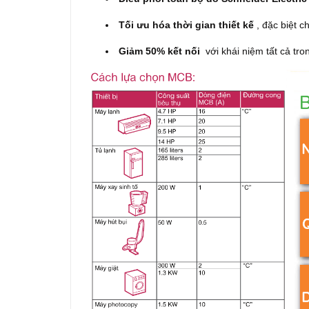
Tối ưu hóa thời gian thiết kế
, đặc biệt c
Giảm 50% kết nối
với khái niệm tất cả tro