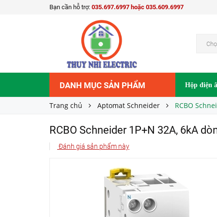
Bạn cần hỗ trợ:
035.697.6997 hoặc 035.609.6997
RCBO Schneider 1P+N 32A, 6kA dòng rò 30m
Liên hệ
Giá bán:
Chọ
DANH MỤC SẢN PHẨM
Hộp điện 
Trang chủ
Aptomat Schneider
RCBO Schnei
RCBO Schneider 1P+N 32A, 6kA dò
Đánh giá sản phẩm này