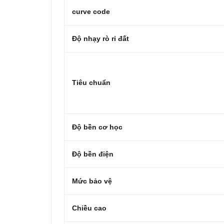
curve code
Độ nhạy rò rỉ đất
Tiêu chuẩn
Độ bền cơ học
Độ bền điện
Mức bảo vệ
Chiều cao