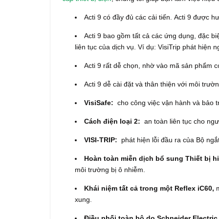
Acti 9 có đầy đủ các cải tiến.
Acti 9 được h
Acti 9 bao gồm tất cả các ứng dụng, đặc biệ
liên tục của dịch vụ.
Ví dụ: VisiTrip phát hiện ng
Acti 9 rất dễ chọn, nhờ vào mã sản phẩm c
Acti 9 dễ cài đặt và thân thiện với môi trườ
VisiSafe:
cho công việc vận hành và bảo tr
Cách điện loại 2:
an toàn liên tục cho ngư
VISI-TRIP:
phát hiện lỗi đầu ra của Bộ ngắt
Hoàn toàn miễn dịch bổ sung Thiết bị hi
môi trường bị ô nhiễm.
Khái niệm tất cả trong một Reflex iC60,
m
xung.
Điều phối toàn bộ do Schneider Electri