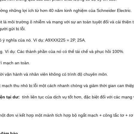
ưởng những lợi ích từ hơn 40 năm kinh nghiệm của Schneider Electric.
t là môi trường ô nhiễm và mạng với sự an toàn tuyệt đối và cải thiện t
ười gửi bị lỗi.
ó ý nghĩa của nó.
Ví dụ: A9XXX225 = 2P, 25A.
ng.
Ví dụ: Các thành phần của nó có thể tái chế và phục hồi 100%.
ì mạch an toàn.
ời vận hành và nhân viên không có trình độ chuyên môn.
 mạch thu nhỏ bị lỗi một cách nhanh chóng và giảm thời gian can thiệp
ện tại dư:
tính liên tục của dịch vụ tốt hơn, đặc biệt đối với các mạng
ột đơn vị kết hợp một mảnh tích hợp bộ ngắt mạch + công tắc tơ + rơ 
c đảm bảo.