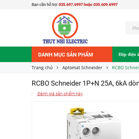
Bạn cần hỗ trợ:
035.697.6997 hoặc 035.609.6997
RCBO Schneider 1P+N 25A, 6kA dòng rò 30m
Liên hệ
Giá bán:
Chọ
DANH MỤC SẢN PHẨM
Hộp điện 
Trang chủ
Aptomat Schneider
RCBO Schnei
RCBO Schneider 1P+N 25A, 6kA dò
Đánh giá sản phẩm này