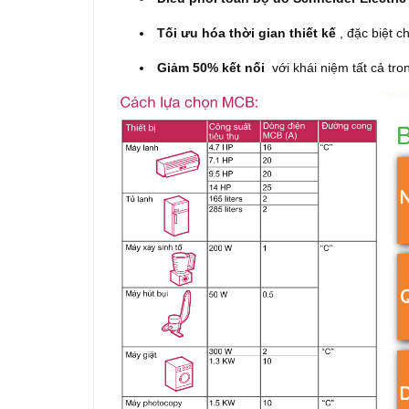
Tối ưu hóa thời gian thiết kế
, đặc biệt c
Giảm 50% kết nối
với khái niệm tất cả tro