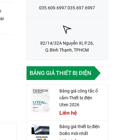
035.609.6997 035.697.6997
n
ại
82/14/32A Nguyễn Xí, P.26,
Q.Bình Thạnh, TPHCM
BẢNG GIÁ THIẾT BỊ ĐIỆN
Bảng giá công tắc ổ
cắm-Thiết bị điện
Uten 2026
Liên hệ
Bảng giá thiết bị điện
DoBo mới nhất