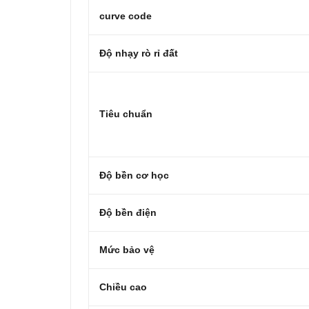
curve code
Độ nhạy rò rỉ đất
Tiêu chuẩn
Độ bền cơ học
Độ bền điện
Mức bảo vệ
Chiều cao