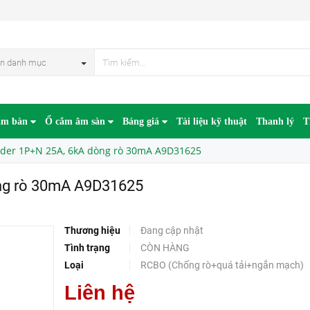
A A9D31625
HẾT HÀN
n danh mục
âm bàn
Ổ cắm âm sàn
Bảng giá
Tài liệu kỹ thuật
Thanh lý
T
der 1P+N 25A, 6kA dòng rò 30mA A9D31625
ng rò 30mA A9D31625
Thương hiệu
Đang cập nhật
Tình trạng
CÒN HÀNG
Loại
RCBO (Chống rò+quá tải+ngắn mạch)
Liên hệ