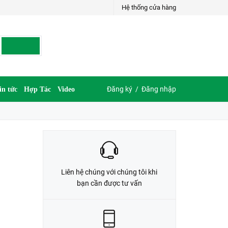
Hệ thống cửa hàng
LIÊN HỆ ĐẶT HÀNG
G
035.697.6997 hoặc 035.609.6997
Đăng ký
/
Đăng nhập
in tức
Hợp Tác
Video
Liên hệ chúng với chúng tôi khi
bạn cần được tư vấn