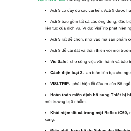
Acti 9 có đầy đủ các cải tiến.
Acti 9 được h
Acti 9 bao gồm tất cả các ứng dụng, đặc biệ
liên tục của dịch vụ.
Ví dụ: VisiTrip phát hiện ng
Acti 9 rất dễ chọn, nhờ vào mã sản phẩm c
Acti 9 dễ cài đặt và thân thiện với môi trườ
VisiSafe:
cho công việc vận hành và bảo tr
Cách điện loại 2:
an toàn liên tục cho ngư
VISI-TRIP:
phát hiện lỗi đầu ra của Bộ ngắt
Hoàn toàn miễn dịch bổ sung Thiết bị hi
môi trường bị ô nhiễm.
Khái niệm tất cả trong một Reflex iC60,
m
xung.
Điều phối toàn bộ do Schneider Electri