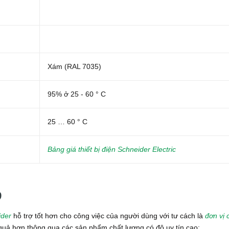
Xám (RAL 7035)
95% ở 25 - 60 ° C
25 … 60 ° C
Bảng giá thiết bị điện Schneider Electric
9
ider
hỗ trợ tốt hơn cho công việc của người dùng với tư cách là
đơn vị 
u quả hơn thông qua các sản phẩm chất lượng có độ uy tín cao: