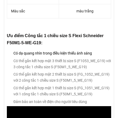
Màu sắc
màu trắng
Ưu điểm Công tắc 1 chiều size S Flexi Schneider
F50M1-5-WE-G19:
Có dạ quang nhìn trong điều kiện thiếu ánh sáng
Có thể gắn kết hợp mặt 3 thiết bị size S (F1053_WE_G19) với
3 công tắc 1 chiều size S (F50M1_5_WE_G19)
Có thể gắn kết hơp mặt 2 thiết bị size S (FG_1052_WE_G19)
với 2 công tắc 1 chiều size S (F50M1_5_WE_G19)
Có thể gắn kết hợp mặt 1 thiết bị size S (FG_1051_WE_G19)
với 1 công tắc 1 chiều size S (F50M1_5_WE_G19)
Đảm bảo an toàn về điện cho người tiêu dùng