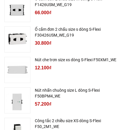
F1426USM_WE_G19
66.000₫
Ổ cắm đơn 2 chấu size s dòng S-Flexi
F30426USM_WE_G19
30.800₫
Nút che trơn size xs dòng S-Flexi F50XM1_WE
12.100₫
Nút nhấn chuông size L dòng S-Flexi
F50BPM4_WE
57.200₫
Công tắc 2 chiều size XS dòng S-Flexi
F50_2M1_WE