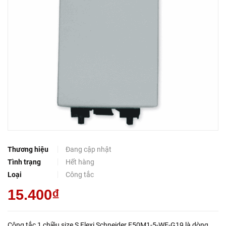
Thương hiệu
Đang cập nhật
Tình trạng
Hết hàng
Loại
Công tắc
15.400₫
Công tắc 1 chiều size S Flexi Schneider F50M1-5-WE-G19 là dòng