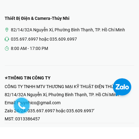
Thiết Bị Điện & Camera-Thúy Nhi
82/14/32A Nguyễn Xí, Phường Bình Thạnh, TP. Hồ Chí Minh
035.697.6997 hoặc 035.609.6997
8:00 AM - 17:00 PM
⭐THÔNG TIN CÔNG TY
CÔNG TY TNHH MTV THƯƠNG MẠI KỸ THUẬT ĐIỆN THÚY NHI
82/14/32A Nguyễn Xí, Phường Bình Thạnh, TP. Hồ Chí Minh
Email:
thuynhico@gmail.com
Zalo 24/24:
035.697.6997 hoặc 035.609.6997'
MST:
0313386457
⭐HOTLINE PHẢN ÁNH KHIẾU NẠI