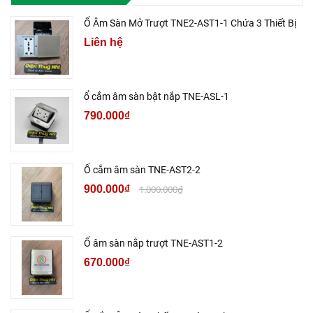
Ổ Âm Sàn Mở Trượt TNE2-AST1-1 Chứa 3 Thiết Bị
Liên hệ
ổ cắm âm sàn bật nắp TNE-ASL-1
790.000₫
Ổ cắm âm sàn TNE-AST2-2
900.000₫
1.000.000₫
Ổ âm sàn nắp trượt TNE-AST1-2
670.000₫