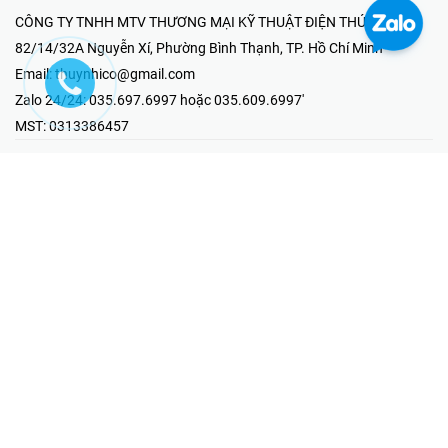
CÔNG TY TNHH MTV THƯƠNG MẠI KỸ THUẬT ĐIỆN THÚY NHI
82/14/32A Nguyễn Xí, Phường Bình Thạnh, TP. Hồ Chí Minh
Email:
thuynhico@gmail.com
Zalo 24/24:
035.697.6997 hoặc 035.609.6997'
MST:
0313386457
⭐HOTLINE PHẢN ÁNH KHIẾU NẠI
Mr Hải : 097.867.6997
⭐GIAN HÀNG ONLINE
Fanpage - Thúy Nhi Electric
Youtube - Thúy Nhi Electric
Gian Hàng Shopee
Tiktok
@2019 - Bản quyền thuộc về Công ty TNHH MTV Thương Mại Kỹ