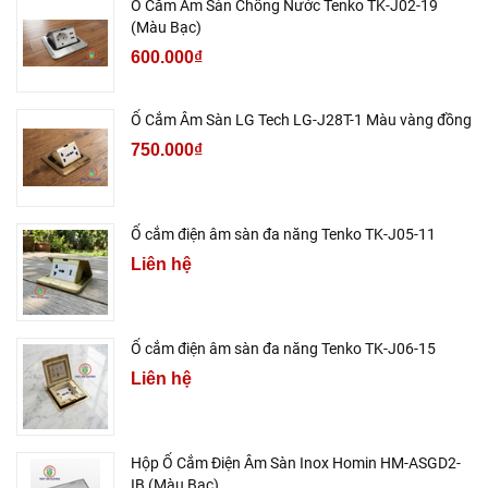
Ổ Cắm Âm Sàn Chống Nước Tenko TK-J02-19
(Màu Bạc)
600.000₫
Ổ Cắm Âm Sàn LG Tech LG-J28T-1 Màu vàng đồng
750.000₫
Ổ cắm điện âm sàn đa năng Tenko TK-J05-11
Liên hệ
Ổ cắm điện âm sàn đa năng Tenko TK-J06-15
Liên hệ
Hộp Ổ Cắm Điện Âm Sàn Inox Homin HM-ASGD2-
IB (Màu Bạc)