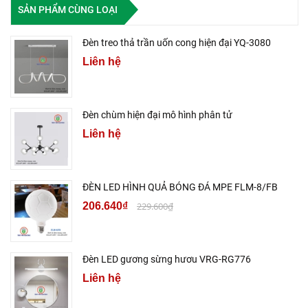
SẢN PHẨM CÙNG LOẠI
Đèn treo thả trần uốn cong hiện đại YQ-3080
Liên hệ
Đèn chùm hiện đại mô hình phân tử
Liên hệ
ĐÈN LED HÌNH QUẢ BÓNG ĐÁ MPE FLM-8/FB
206.640₫
229.600₫
Đèn LED gương sừng hươu VRG-RG776
Liên hệ