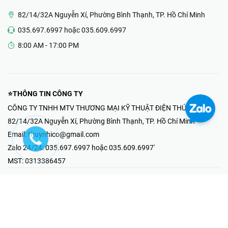
82/14/32A Nguyễn Xí, Phường Bình Thạnh, TP. Hồ Chí Minh
035.697.6997 hoặc 035.609.6997
8:00 AM - 17:00 PM
⭐THÔNG TIN CÔNG TY
CÔNG TY TNHH MTV THƯƠNG MẠI KỸ THUẬT ĐIỆN THÚY NHI
82/14/32A Nguyễn Xí, Phường Bình Thạnh, TP. Hồ Chí Minh
Email:
thuynhico@gmail.com
Zalo 24/24:
035.697.6997 hoặc 035.609.6997'
MST:
0313386457
⭐HOTLINE PHẢN ÁNH KHIẾU NẠI
Mr Hải : 097.867.6997