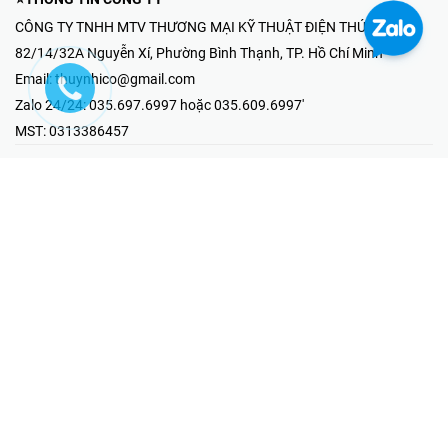
CÔNG TY TNHH MTV THƯƠNG MẠI KỸ THUẬT ĐIỆN THÚY NHI
82/14/32A Nguyễn Xí, Phường Bình Thạnh, TP. Hồ Chí Minh
Email:
thuynhico@gmail.com
Zalo 24/24:
035.697.6997 hoặc 035.609.6997'
MST:
0313386457
⭐HOTLINE PHẢN ÁNH KHIẾU NẠI
Mr Hải : 097.867.6997
⭐GIAN HÀNG ONLINE
Fanpage - Thúy Nhi Electric
Youtube - Thúy Nhi Electric
Gian Hàng Shopee
Tiktok
@2019 - Bản quyền thuộc về Công ty TNHH MTV Thương Mại Kỹ