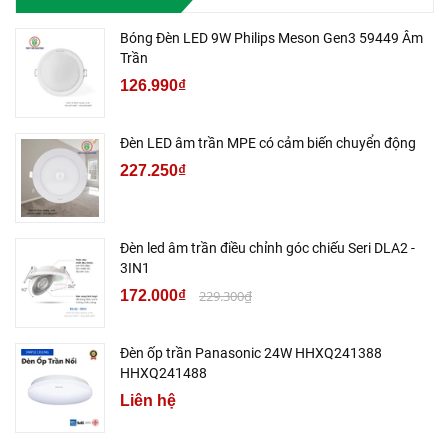
Bóng Đèn LED 9W Philips Meson Gen3 59449 Âm
Trần
126.990₫
Đèn LED âm trần MPE có cảm biến chuyển động
227.250₫
Đèn led âm trần điều chỉnh góc chiếu Seri DLA2 -
3IN1
172.000₫
229.300₫
Đèn ốp trần Panasonic 24W HHXQ241388
HHXQ241488
Liên hệ