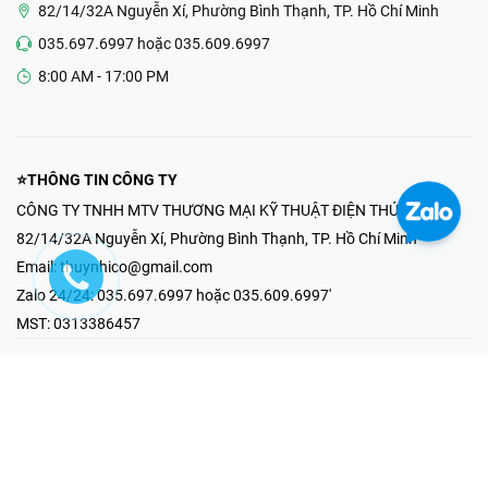
82/14/32A Nguyễn Xí, Phường Bình Thạnh, TP. Hồ Chí Minh
035.697.6997 hoặc 035.609.6997
8:00 AM - 17:00 PM
⭐THÔNG TIN CÔNG TY
CÔNG TY TNHH MTV THƯƠNG MẠI KỸ THUẬT ĐIỆN THÚY NHI
82/14/32A Nguyễn Xí, Phường Bình Thạnh, TP. Hồ Chí Minh
Email:
thuynhico@gmail.com
Zalo 24/24:
035.697.6997 hoặc 035.609.6997'
MST:
0313386457
⭐HOTLINE PHẢN ÁNH KHIẾU NẠI
Mr Hải : 097.867.6997
⭐GIAN HÀNG ONLINE