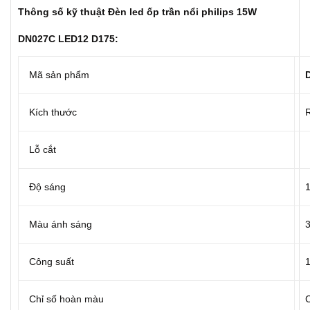
Thông số kỹ thuật Đèn led ốp trần nổi philips 15W
DN027C LED12 D175:
Mã sản phẩm
Kích thước
Lỗ cắt
Độ sáng
Màu ánh sáng
Công suất
Chỉ số hoàn màu
C