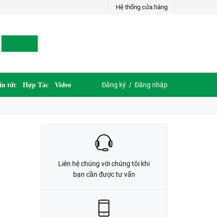
Hệ thống cửa hàng
LIÊN HỆ ĐẶT HÀNG
035.697.6997 hoặc 035.609.6997
Đăng ký
/
Đăng nhập
in tức
Hợp Tác
Video
Liên hệ chúng với chúng tôi khi
bạn cần được tư vấn