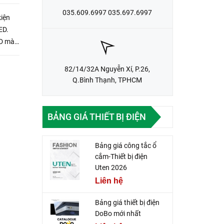
035.609.6997 035.697.6997
iện
ED.
ED mà
ác
82/14/32A Nguyễn Xí, P.26,
Q.Bình Thạnh, TPHCM
BẢNG GIÁ THIẾT BỊ ĐIỆN
Bảng giá công tắc ổ
cắm-Thiết bị điện
Uten 2026
Liên hệ
Bảng giá thiết bị điện
DoBo mới nhất