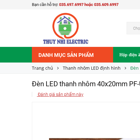
Bạn cần hỗ trợ:
035.697.6997 hoặc 035.609.6997
Đèn LED thanh nhôm 40x20mm PF-U-4020M
220.000₫
Giá bán:
Chọ
DANH MỤC SẢN PHẨM
Hộp điện 
Trang chủ
Thanh nhôm LED định hình
Đèn
Đèn LED thanh nhôm 40x20mm PF
Đánh giá sản phẩm này