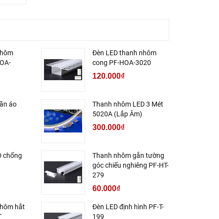
nhôm
Đèn LED thanh nhôm
HOA-
cong PF-HOA-3020
120.000₫
uần áo
Thanh nhôm LED 3 Mét
5020A (Lắp Âm)
300.000₫
D chống
Thanh nhôm gắn tường
góc chiếu nghiêng PF-HT-
279
60.000₫
nhôm hắt
Đèn LED định hình PF-T-
T
199