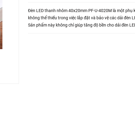
Đèn LED thanh nhôm 40x20mm PF-U-4020M là một phụ k
không thể thiếu trong việc lắp đặt và bảo vệ các dải đèn L
Sản phẩm này không chỉ giúp tăng độ bền cho dải đèn L
còn tạo nên vẻ đẹp thẩm mỹ và tính chuyên nghiệp cho c
không gian...