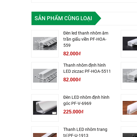
SẢN PHẨM CÙNG LOẠI
Đèn led thanh nhôm âm
trần giấu viền PF-HOA-
559
82.000₫
Thanh nhôm định hình
LED ziczac PF-HOA-5511
82.000₫
Đèn LED nhôm định hình
góc PF-V-6969
225.000₫
Thanh LED nhôm trang
trí PF-U-1913