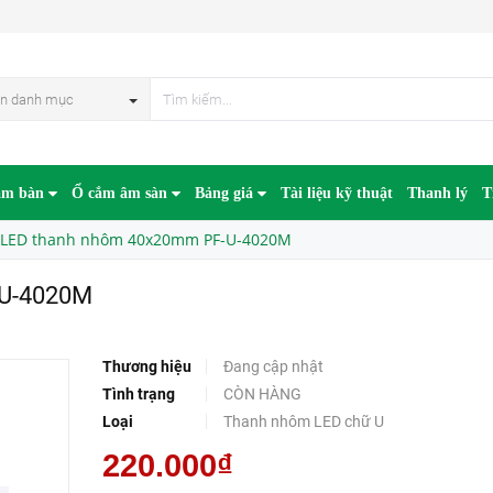
n danh mục
âm bàn
Ổ cắm âm sàn
Bảng giá
Tài liệu kỹ thuật
Thanh lý
T
 LED thanh nhôm 40x20mm PF-U-4020M
-U-4020M
Thương hiệu
Đang cập nhật
Tình trạng
CÒN HÀNG
Loại
Thanh nhôm LED chữ U
220.000₫