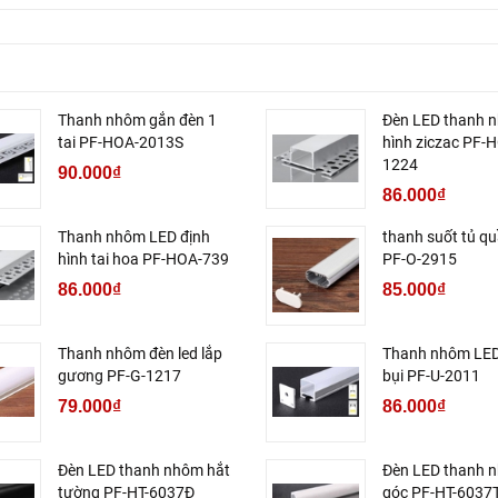
Thanh nhôm gắn đèn 1
Đèn LED thanh 
tai PF-HOA-2013S
hình ziczac PF-
1224
90.000₫
86.000₫
Thanh nhôm LED định
thanh suốt tủ q
hình tai hoa PF-HOA-739
PF-O-2915
86.000₫
85.000₫
Thanh nhôm đèn led lắp
Thanh nhôm LE
gương PF-G-1217
bụi PF-U-2011
79.000₫
86.000₫
Đèn LED thanh nhôm hắt
Đèn LED thanh 
tường PF-HT-6037Đ
góc PF-HT-6037