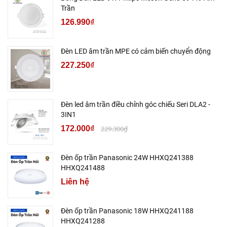
Trần
126.990₫
Đèn LED âm trần MPE có cảm biến chuyển động
227.250₫
Đèn led âm trần điều chỉnh góc chiếu Seri DLA2 -
3IN1
172.000₫
229.300₫
Đèn ốp trần Panasonic 24W HHXQ241388
HHXQ241488
Liên hệ
Đèn ốp trần Panasonic 18W HHXQ241188
HHXQ241288