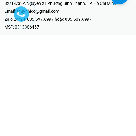
82/14/32A Nguyễn Xí, Phường Bình Thạnh, TP. Hồ Chí Minh
Email:
thuynhico@gmail.com
Zalo 24/24:
035.697.6997 hoặc 035.609.6997'
MST:
0313386457
⭐HOTLINE PHẢN ÁNH KHIẾU NẠI
Mr Hải : 097.867.6997
⭐GIAN HÀNG ONLINE
Fanpage - Thúy Nhi Electric
Youtube - Thúy Nhi Electric
Gian Hàng Shopee
Tiktok
@2019 - Bản quyền thuộc về Công ty TNHH MTV Thương Mại Kỹ
Thuật Điện Thúy Nhi
Cung cấp bởi
Sapo