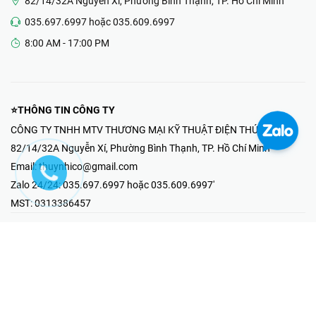
82/14/32A Nguyễn Xí, Phường Bình Thạnh, TP. Hồ Chí Minh
035.697.6997 hoặc 035.609.6997
8:00 AM - 17:00 PM
⭐THÔNG TIN CÔNG TY
CÔNG TY TNHH MTV THƯƠNG MẠI KỸ THUẬT ĐIỆN THÚY NHI
82/14/32A Nguyễn Xí, Phường Bình Thạnh, TP. Hồ Chí Minh
Email:
thuynhico@gmail.com
Zalo 24/24:
035.697.6997 hoặc 035.609.6997'
MST:
0313386457
⭐HOTLINE PHẢN ÁNH KHIẾU NẠI
Mr Hải : 097.867.6997
⭐GIAN HÀNG ONLINE