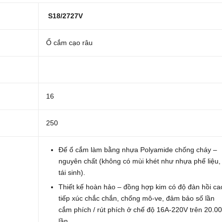
S18/2727V
Ổ cắm cạo râu
16
250
Đế ổ cắm làm bằng nhựa Polyamide chống cháy –
nguyên chất (không có mùi khét như nhựa phế liệu,
tái sinh).
Thiết kế hoàn hảo – đồng hợp kim có độ đàn hồi ca
tiếp xúc chắc chắn, chống mô-ve, đảm bảo số lần
cắm phích / rút phích ở chế độ 16A-220V trên 20.0
lần.