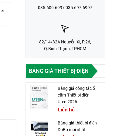
035.609.6997 035.697.6997
er
82/14/32A Nguyễn Xí, P.26,
Q.Bình Thạnh, TPHCM
BẢNG GIÁ THIẾT BỊ ĐIỆN
Bảng giá công tắc ổ
cắm-Thiết bị điện
Uten 2026
Liên hệ
Bảng giá thiết bị điện
DoBo mới nhất