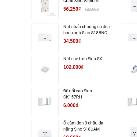
Chấu Sino Vanlock
56.250₫
62.500₫
Nút nhấn chuông có đèn
báo xanh Sino S18BNG
34.500₫
Nút che trơn Sino SX
102.000₫
Đế nổi cao Sino
CK157RH
6.000₫
Ổ cắm đơn 3 chấu đa
năng Sino S18UAM