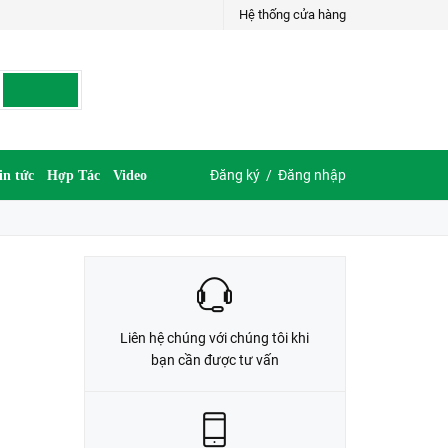
Hệ thống cửa hàng
LIÊN HỆ ĐẶT HÀNG
035.697.6997 hoặc 035.609.6997
Đăng ký
/
Đăng nhập
in tức
Hợp Tác
Video
Liên hệ chúng với chúng tôi khi
bạn cần được tư vấn