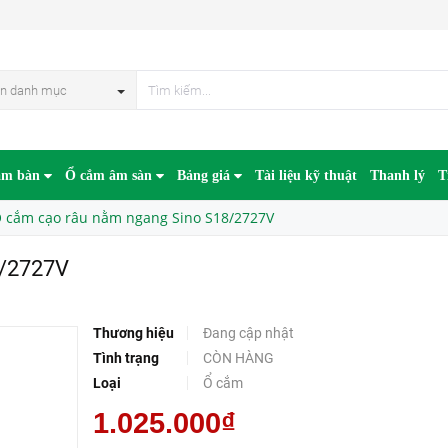
n danh mục
âm bàn
Ổ cắm âm sàn
Bảng giá
Tài liệu kỹ thuật
Thanh lý
T
 cắm cạo râu nằm ngang Sino S18/2727V
8/2727V
Thương hiệu
Đang cập nhật
Tình trạng
CÒN HÀNG
Loại
Ổ cắm
1.025.000₫