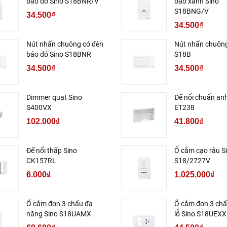
báo đỏ Sino S18BNR/V
báo xanh Sino
S18BNG/V
34.500₫
34.500₫
Nút nhấn chuông có đèn
Nút nhấn chuông
báo đỏ Sino S18BNR
S18B
34.500₫
34.500₫
Dimmer quạt Sino
Đế nổi chuẩn an
S400VX
ET238
102.000₫
41.800₫
Đế nổi thấp Sino
Ổ cắm cạo râu S
CK157RL
S18/2727V
6.000₫
1.025.000₫
Ổ cắm đơn 3 chấu đa
Ổ cắm đơn 3 chấ
năng Sino S18UAMX
lỗ Sino S18UEXX