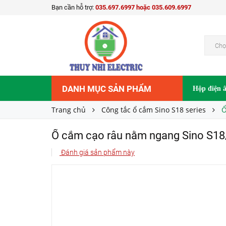
Bạn cần hỗ trợ:
035.697.6997 hoặc 035.609.6997
Ổ cắm cạo râu nằm ngang Sino S18/2727V
1.025.000₫
Giá bán:
Chọ
DANH MỤC SẢN PHẨM
Hộp điện 
Trang chủ
Công tắc ổ cắm Sino S18 series
Ổ
Ổ cắm cạo râu nằm ngang Sino S1
Đánh giá sản phẩm này