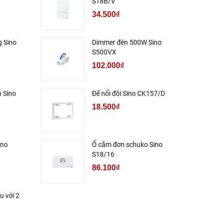
S18B/V
34.500₫
 Sino
Dimmer đèn 500W Sino
S500VX
102.000₫
h Sino
Đế nổi đôi Sino CK157/D
18.500₫
ino
Ổ cắm đơn schuko Sino
S18/16
86.100₫
u với 2