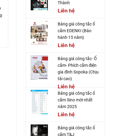
Thành
u
Liên hệ
ng
Bảng giá công tắc ổ
cắm EDENKI (Bảo
hành 15 năm)
Liên hệ
Bảng giá công tắc- Ổ
cắm- Phích cắm điện
gia đình Sopoka (Chịu
tải cao)
Liên hệ
Bảng giá công tắc ổ
cắm Sino mới nhất
năm 2025
Liên hệ
Bảng giá công tắc ổ
cắm T&J