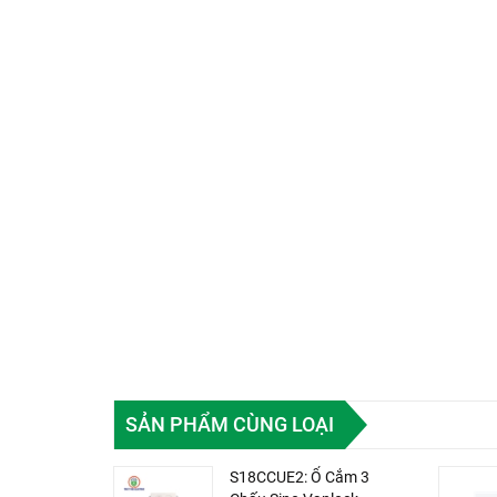
SẢN PHẨM CÙNG LOẠI
S18CCUE2: Ổ Cắm 3