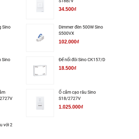
S18B/V
34.500₫
 Sino
Dimmer đèn 500W Sino
S500VX
102.000₫
h Sino
Đế nổi đôi Sino CK157/D
18.500₫
nằm
Ổ cắm cạo râu Sino
/2727V
S18/2727V
1.025.000₫
u với 2