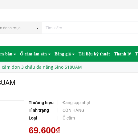
n danh mục
âm bàn
Ổ cắm âm sàn
Bảng giá
Tài liệu kỹ thuật
Thanh lý
T
 cắm đơn 3 chấu đa năng Sino S18UAM
18UAM
Thương hiệu
Đang cập nhật
Tình trạng
CÒN HÀNG
Loại
Ổ cắm
69.600₫