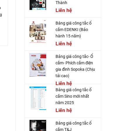
Thành
u
Liên hệ
ng
Bảng giá công tắc ổ
cắm EDENKI (Bảo
hành 15 năm)
Liên hệ
Bảng giá công tắc- Ổ
cắm- Phích cắm điện
gia đình Sopoka (Chịu
tải cao)
Liên hệ
Bảng giá công tắc ổ
cắm Sino mới nhất
năm 2025
Liên hệ
Bảng giá công tắc ổ
cắm T&J