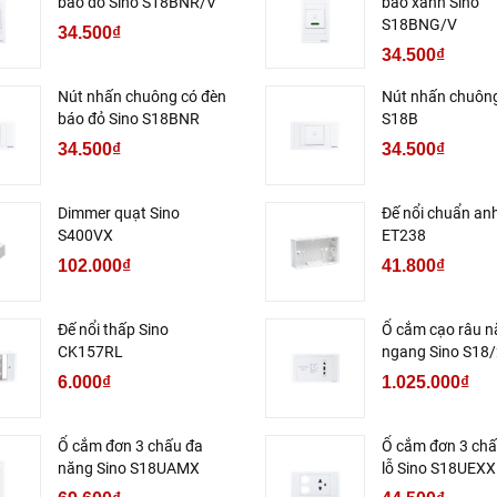
báo đỏ Sino S18BNR/V
báo xanh Sino
S18BNG/V
34.500₫
34.500₫
Nút nhấn chuông có đèn
Nút nhấn chuông
báo đỏ Sino S18BNR
S18B
34.500₫
34.500₫
Dimmer quạt Sino
Đế nổi chuẩn an
S400VX
ET238
102.000₫
41.800₫
Đế nổi thấp Sino
Ổ cắm cạo râu 
CK157RL
ngang Sino S18
6.000₫
1.025.000₫
Ổ cắm đơn 3 chấu đa
Ổ cắm đơn 3 chấ
năng Sino S18UAMX
lỗ Sino S18UEXX