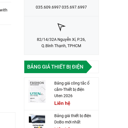
035.609.6997 035.697.6997
 with
82/14/32A Nguyễn Xí, P.26,
Q.Bình Thạnh, TPHCM
BẢNG GIÁ THIẾT BỊ ĐIỆN
Bảng giá công tắc ổ
cắm-Thiết bị điện
Uten 2026
Liên hệ
Bảng giá thiết bị điện
DoBo mới nhất