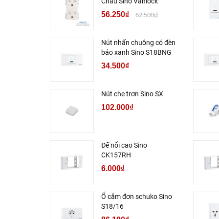
Chấu Sino Vanlock
56.250₫
62.500₫
Nút nhấn chuông có đèn
báo xanh Sino S18BNG
34.500₫
Nút che trơn Sino SX
102.000₫
Đế nổi cao Sino
CK157RH
6.000₫
Ổ cắm đơn schuko Sino
S18/16