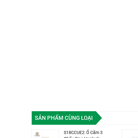
SẢN PHẨM CÙNG LOẠI
S18CCUE2: Ổ Cắm 3