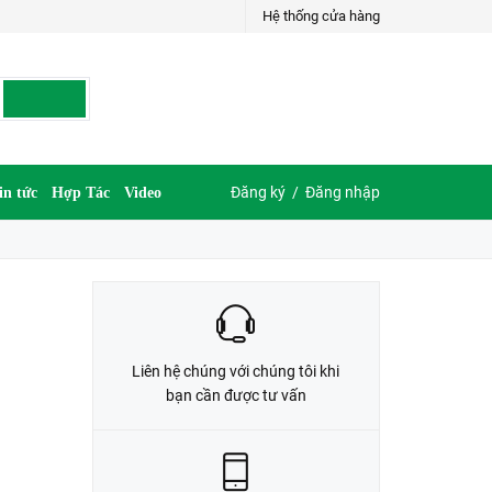
Hệ thống cửa hàng
LIÊN HỆ ĐẶT HÀNG
035.697.6997 hoặc 035.609.6997
Đăng ký
/
Đăng nhập
in tức
Hợp Tác
Video
Liên hệ chúng với chúng tôi khi
bạn cần được tư vấn