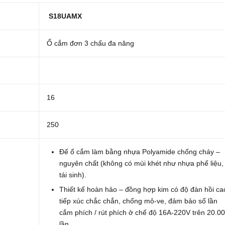
S18UAMX
Ổ cắm đơn 3 chấu đa năng
16
250
Đế ổ cắm làm bằng nhựa Polyamide chống cháy –
nguyên chất (không có mùi khét như nhựa phế liệu,
tái sinh).
Thiết kế hoàn hảo – đồng hợp kim có độ đàn hồi ca
tiếp xúc chắc chắn, chống mô-ve, đảm bảo số lần
cắm phích / rút phích ở chế độ 16A-220V trên 20.0
lần.