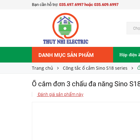
Bạn cần hỗ trợ:
035.697.6997 hoặc 035.609.6997
Ổ cắm đơn 3 chấu đa năng Sino S18UAM
69.600₫
Giá bán:
Chọ
DANH MỤC SẢN PHẨM
Hộp điện 
Trang chủ
Công tắc ổ cắm Sino S18 series
Ổ
Ổ cắm đơn 3 chấu đa năng Sino S
Đánh giá sản phẩm này