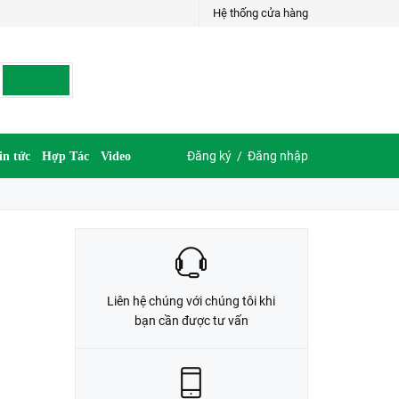
Hệ thống cửa hàng
LIÊN HỆ ĐẶT HÀNG
035.697.6997 hoặc 035.609.6997
Đăng ký
/
Đăng nhập
in tức
Hợp Tác
Video
Liên hệ chúng với chúng tôi khi
bạn cần được tư vấn