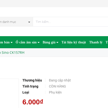
n danh mục
âm bàn
Ổ cắm âm sàn
Bảng giá
Tài liệu kỹ thuật
Thanh lý
T
o Sino CK157RH
Thương hiệu
Đang cập nhật
Tình trạng
CÒN HÀNG
Loại
Phụ kiện
6.000₫