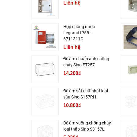
Liên hệ
Hộp chống nước
Legrand IP55 –
6711311G
Liên hệ
Đế âm chuẩn anh chống
cháy Sino ET257
14.200₫
Đế âm sắt chữ nhật loại
sâu Sino S157RH
10.800₫
Đế âm vuông chống cháy
loại thấp Sino S3157L