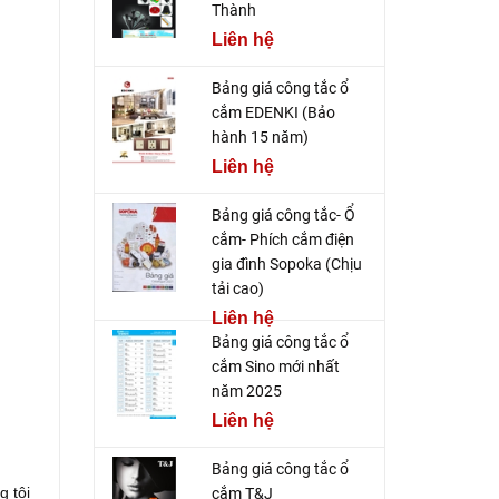
Thành
Liên hệ
Bảng giá công tắc ổ
cắm EDENKI (Bảo
hành 15 năm)
Liên hệ
Bảng giá công tắc- Ổ
cắm- Phích cắm điện
gia đình Sopoka (Chịu
tải cao)
Liên hệ
Bảng giá công tắc ổ
cắm Sino mới nhất
năm 2025
Liên hệ
Bảng giá công tắc ổ
g tôi
cắm T&J