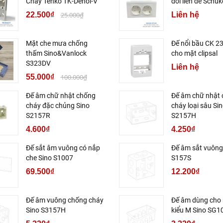
Cháy Tenko TK-Denoi-V
đôi liền đế Schuk
22.500₫
25.000₫
Liên hệ
Mặt che mưa chống
Đế nổi bầu CK 2
thấm Sino&Vanlock
cho mặt clipsal
S323DV
Liên hệ
55.000₫
100.000₫
Đế âm chữ nhật chống
Đế âm chữ nhật
cháy đặc chủng Sino
cháy loại sâu Si
S2157R
S2157H
4.600₫
4.250₫
Đế sắt âm vuông có nắp
Đế âm sắt vuông
che Sino S1007
S157S
69.500₫
12.200₫
Đế âm vuông chống cháy
Đế âm dùng cho 
Sino S3157H
kiểu M Sino SG