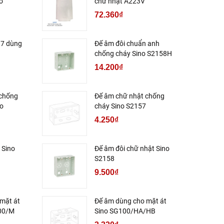
o
chữ nhật A223V
72.360₫
37 dùng
Đế âm đôi chuẩn anh
chống cháy Sino S2158H
14.200₫
 chống
Đế âm chữ nhật chống
no
cháy Sino S2157
4.250₫
 Sino
Đế âm đôi chữ nhật Sino
S2158
9.500₫
mặt át
Đế âm dùng cho mặt át
100/M
Sino SG100/HA/HB