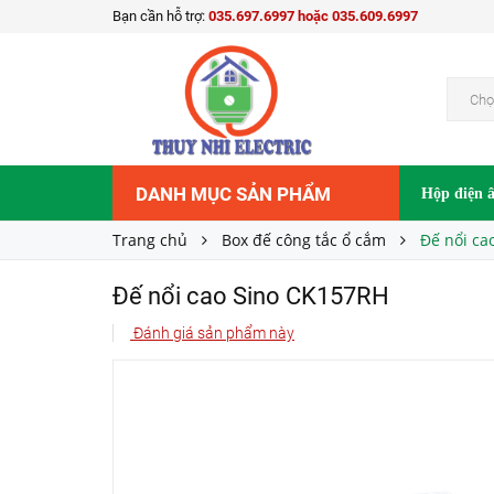
Bạn cần hỗ trợ:
035.697.6997 hoặc 035.609.6997
Đế nổi cao Sino CK157RH
6.000₫
Giá bán:
Chọ
DANH MỤC SẢN PHẨM
Hộp điện 
Trang chủ
Box đế công tắc ổ cắm
Đế nổi ca
Đế nổi cao Sino CK157RH
Đánh giá sản phẩm này