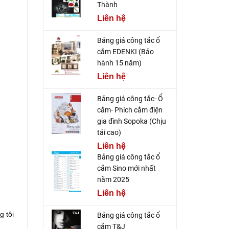
Thành
Liên hệ
Bảng giá công tắc ổ
cắm EDENKI (Bảo
hành 15 năm)
Liên hệ
Bảng giá công tắc- Ổ
cắm- Phích cắm điện
gia đình Sopoka (Chịu
tải cao)
Liên hệ
Bảng giá công tắc ổ
cắm Sino mới nhất
năm 2025
Liên hệ
g tôi
Bảng giá công tắc ổ
cắm T&J