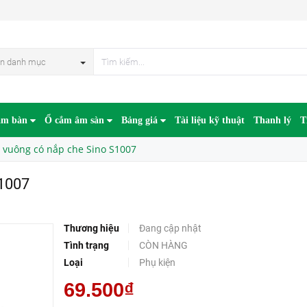
n danh mục
âm bàn
Ổ cắm âm sàn
Bảng giá
Tài liệu kỹ thuật
Thanh lý
T
 vuông có nắp che Sino S1007
S1007
Thương hiệu
Đang cập nhật
Tình trạng
CÒN HÀNG
Loại
Phụ kiện
69.500₫