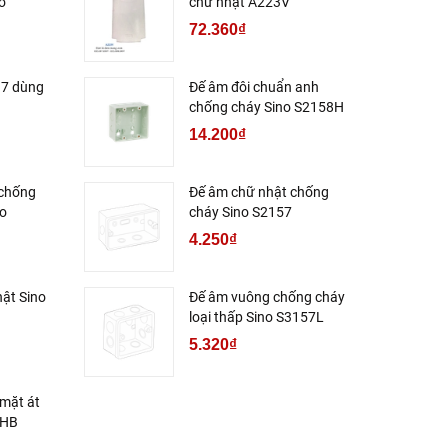
o
chữ nhật A223V
72.360₫
37 dùng
Đế âm đôi chuẩn anh
chống cháy Sino S2158H
14.200₫
 chống
Đế âm chữ nhật chống
no
cháy Sino S2157
4.250₫
hật Sino
Đế âm vuông chống cháy
loại thấp Sino S3157L
5.320₫
mặt át
/HB