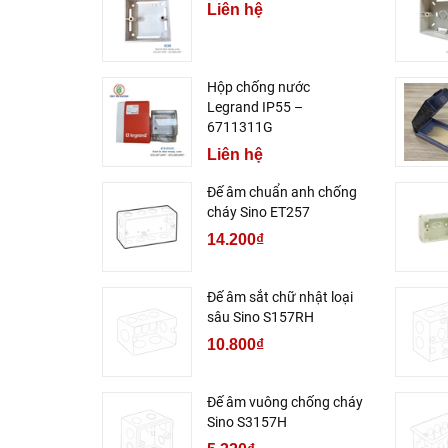
Liên hệ
Hộp chống nước
Legrand IP55 –
6711311G
Liên hệ
Đế âm chuẩn anh chống
cháy Sino ET257
14.200₫
Đế âm sắt chữ nhật loại
sâu Sino S157RH
10.800₫
Đế âm vuông chống cháy
Sino S3157H