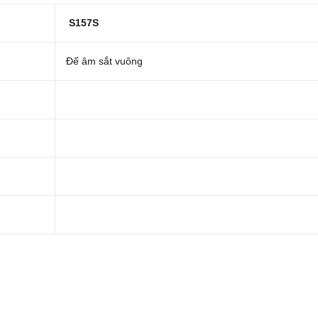
S157S
Đế âm sắt vuông