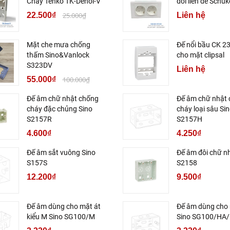
Cháy Tenko TK-Denoi-V
đôi liền đế Schuk
22.500₫
25.000₫
Liên hệ
Mặt che mưa chống
Đế nổi bầu CK 2
thấm Sino&Vanlock
cho mặt clipsal
S323DV
Liên hệ
55.000₫
100.000₫
Đế âm chữ nhật chống
Đế âm chữ nhật
cháy đặc chủng Sino
cháy loại sâu Si
S2157R
S2157H
4.600₫
4.250₫
Đế âm sắt vuông Sino
Đế âm đôi chữ n
S157S
S2158
12.200₫
9.500₫
Đế âm dùng cho mặt át
Đế âm dùng cho 
kiểu M Sino SG100/M
Sino SG100/HA