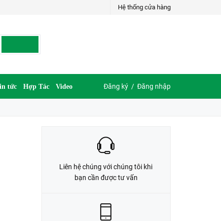
Hệ thống cửa hàng
LIÊN HỆ ĐẶT HÀNG
035.697.6997 hoặc 035.609.6997
Đăng ký
/
Đăng nhập
in tức
Hợp Tác
Video
Liên hệ chúng với chúng tôi khi
bạn cần được tư vấn