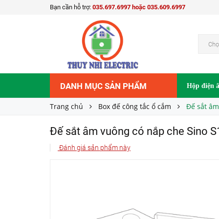
Bạn cần hỗ trợ:
035.697.6997 hoặc 035.609.6997
Đế sắt âm vuông có nắp che Sino S1007
69.500₫
Giá bán:
Chọ
DANH MỤC SẢN PHẨM
Hộp điện 
Trang chủ
Box đế công tắc ổ cắm
Đế sắt âm
Đế sắt âm vuông có nắp che Sino 
Đánh giá sản phẩm này