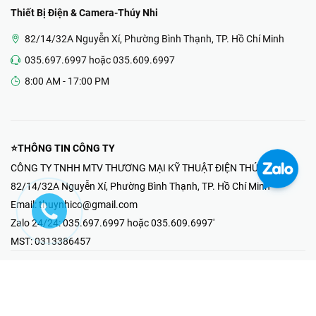
Thiết Bị Điện & Camera-Thúy Nhi
82/14/32A Nguyễn Xí, Phường Bình Thạnh, TP. Hồ Chí Minh
035.697.6997 hoặc 035.609.6997
8:00 AM - 17:00 PM
⭐THÔNG TIN CÔNG TY
CÔNG TY TNHH MTV THƯƠNG MẠI KỸ THUẬT ĐIỆN THÚY NHI
82/14/32A Nguyễn Xí, Phường Bình Thạnh, TP. Hồ Chí Minh
Email:
thuynhico@gmail.com
Zalo 24/24:
035.697.6997 hoặc 035.609.6997'
MST:
0313386457
⭐HOTLINE PHẢN ÁNH KHIẾU NẠI
Mr Hải : 097.867.6997