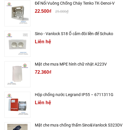
Đế Nổi Vuông Chống Cháy Tenko TK-Denoi-V
22.500₫
25.000₫
Sino - Vanlock S18 Ổ cắm đôi liền đế Schuko
Liên hệ
Mặt che mưa MPE hình chữ nhật A223V
72.360₫
Hộp chống nước Legrand IP55 – 6711311G
Liên hệ
Mặt che mưa chống thấm Sino&Vanlock S323DV