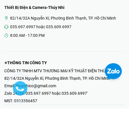
Thiết Bị Điện & Camera-Thúy Nhi
82/14/32A Nguyễn Xí, Phường Bình Thạnh, TP. Hồ Chí Minh
035.697.6997 hoặc 035.609.6997
8:00 AM - 17:00 PM
⭐THÔNG TIN CÔNG TY
CÔNG TY TNHH MTV THƯƠNG MẠI KỸ THUẬT ĐIỆN THÚY NHI
82/14/32A Nguyễn Xí, Phường Bình Thạnh, TP. Hồ Chí Minh
Email:
thuynhico@gmail.com
Zalo 24/24:
035.697.6997 hoặc 035.609.6997'
MST:
0313386457
⭐HOTLINE PHẢN ÁNH KHIẾU NẠI
Mr Hải : 097.867.6997