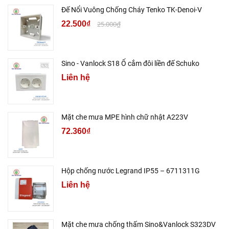
Đế Nổi Vuông Chống Cháy Tenko TK-Denoi-V
22.500₫
25.000₫
Sino - Vanlock S18 Ổ cắm đôi liền đế Schuko
Liên hệ
Mặt che mưa MPE hình chữ nhật A223V
72.360₫
Hộp chống nước Legrand IP55 – 6711311G
Liên hệ
Mặt che mưa chống thấm Sino&Vanlock S323DV