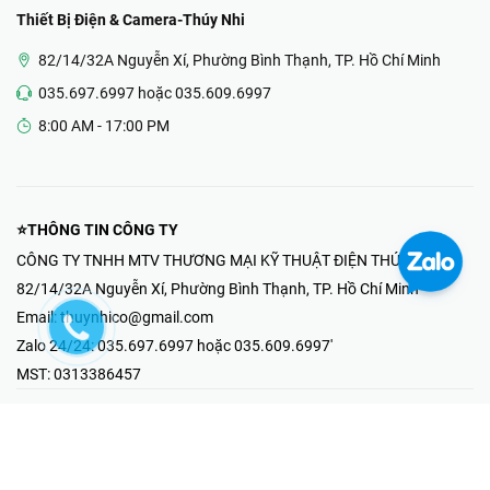
Thiết Bị Điện & Camera-Thúy Nhi
82/14/32A Nguyễn Xí, Phường Bình Thạnh, TP. Hồ Chí Minh
035.697.6997 hoặc 035.609.6997
8:00 AM - 17:00 PM
⭐THÔNG TIN CÔNG TY
CÔNG TY TNHH MTV THƯƠNG MẠI KỸ THUẬT ĐIỆN THÚY NHI
82/14/32A Nguyễn Xí, Phường Bình Thạnh, TP. Hồ Chí Minh
Email:
thuynhico@gmail.com
Zalo 24/24:
035.697.6997 hoặc 035.609.6997'
MST:
0313386457
⭐HOTLINE PHẢN ÁNH KHIẾU NẠI
Mr Hải : 097.867.6997