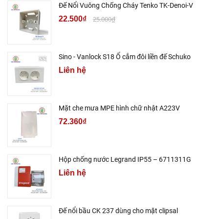
Đế Nổi Vuông Chống Cháy Tenko TK-Denoi-V
22.500₫
25.000₫
Sino - Vanlock S18 Ổ cắm đôi liền đế Schuko
Liên hệ
Mặt che mưa MPE hình chữ nhật A223V
72.360₫
Hộp chống nước Legrand IP55 – 6711311G
Liên hệ
Đế nổi bầu CK 237 dùng cho mặt clipsal