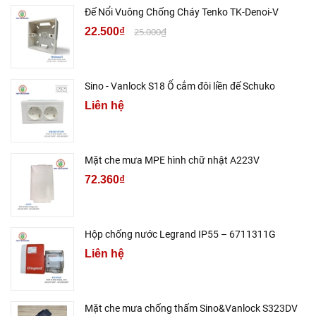
Đế Nổi Vuông Chống Cháy Tenko TK-Denoi-V
22.500₫
25.000₫
Sino - Vanlock S18 Ổ cắm đôi liền đế Schuko
Liên hệ
Mặt che mưa MPE hình chữ nhật A223V
72.360₫
Hộp chống nước Legrand IP55 – 6711311G
Liên hệ
Mặt che mưa chống thấm Sino&Vanlock S323DV