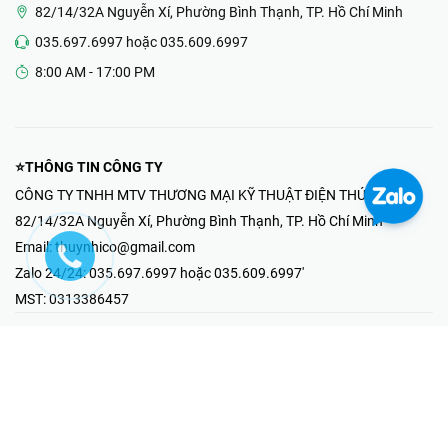
82/14/32A Nguyễn Xí, Phường Bình Thạnh, TP. Hồ Chí Minh
035.697.6997 hoặc 035.609.6997
8:00 AM - 17:00 PM
⭐THÔNG TIN CÔNG TY
CÔNG TY TNHH MTV THƯƠNG MẠI KỸ THUẬT ĐIỆN THÚY NHI
82/14/32A Nguyễn Xí, Phường Bình Thạnh, TP. Hồ Chí Minh
Email:
thuynhico@gmail.com
Zalo 24/24:
035.697.6997 hoặc 035.609.6997'
MST:
0313386457
⭐HOTLINE PHẢN ÁNH KHIẾU NẠI
Mr Hải : 097.867.6997
⭐GIAN HÀNG ONLINE