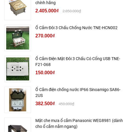
chính hãng
2.405.000₫
2.850.000₫
Ổ Cắm Đôi 3 Chấu Chống Nước TNE-HCN002
270.000₫
Ổ Cắm Điện Mặt Đôi 3 Chấu Có Cổng USB TNE-
F21-068
150.000₫
Ổ Cắm điện chống nước IP66 Sinoamigo SA86-
2US
382.500₫
450.000₫
Mặt che mưa ổ cắm Panasonic WEG8981 (dành
cho ổ cắm nằm ngang)