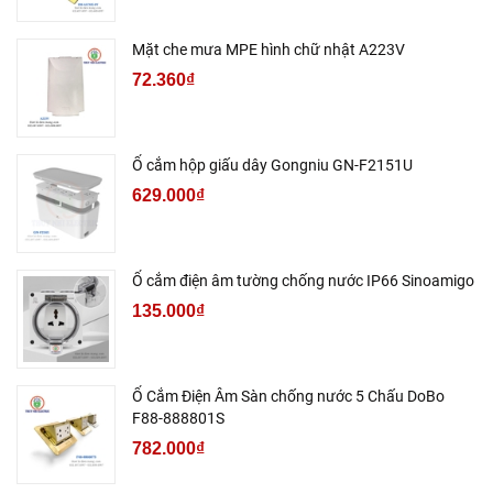
Mặt che mưa MPE hình chữ nhật A223V
72.360₫
Ổ cắm hộp giấu dây Gongniu GN-F2151U
629.000₫
Ổ cắm điện âm tường chống nước IP66 Sinoamigo
135.000₫
Ổ Cắm Điện Âm Sàn chống nước 5 Chấu DoBo
F88-888801S
782.000₫