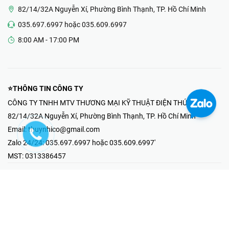
82/14/32A Nguyễn Xí, Phường Bình Thạnh, TP. Hồ Chí Minh
035.697.6997 hoặc 035.609.6997
8:00 AM - 17:00 PM
⭐THÔNG TIN CÔNG TY
CÔNG TY TNHH MTV THƯƠNG MẠI KỸ THUẬT ĐIỆN THÚY NHI
82/14/32A Nguyễn Xí, Phường Bình Thạnh, TP. Hồ Chí Minh
Email:
thuynhico@gmail.com
Zalo 24/24:
035.697.6997 hoặc 035.609.6997'
MST:
0313386457
⭐HOTLINE PHẢN ÁNH KHIẾU NẠI
Mr Hải : 097.867.6997
⭐GIAN HÀNG ONLINE