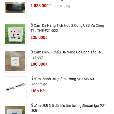
1.035.000₫
1.150.000₫
Ổ Cắm Đa Năng Tích Hợp 2 Cổng USB Và Công
Tắc TNE-F21-022
135.000₫
Ổ Cắm Điện 5 Chấu Đa Năng Có Công Tắc TNE-
F21-021
100.000₫
Ổ cắm thanh trượt âm tường SPT-MS-60
Sinoamigo
Liên hệ
Ổ cắm USB 3.0 dữ liệu âm tường Sinoamigo P21-
USB