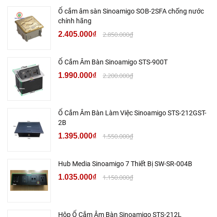
Ổ cắm âm sàn Sinoamigo SOB-2SFA chống nước
chính hãng
2.405.000₫
2.850.000₫
Ổ Cắm Âm Bàn Sinoamigo STS-900T
1.990.000₫
2.200.000₫
Ổ Cắm Âm Bàn Làm Việc Sinoamigo STS-212GST-
2B
1.395.000₫
1.550.000₫
Hub Media Sinoamigo 7 Thiết Bị SW-SR-004B
1.035.000₫
1.150.000₫
Hộp Ổ Cắm Âm Bàn Sinoamigo STS-212L