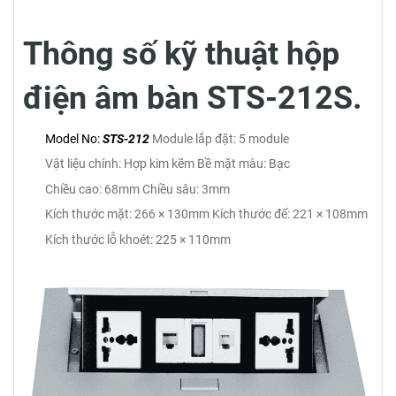
Thông số kỹ thuật hộp
điện âm bàn STS-212S.
Model No:
STS-212
Module lắp đặt: 5 module
Vật liệu chính: Hợp kim kẽm
Bề mặt màu: Bạc
Chiều cao: 68mm
Chiều sâu: 3mm
Kích thước mặt: 266 × 130mm
Kích thước đế: 221 × 108mm
Kích thước lỗ khoét: 225 × 110mm