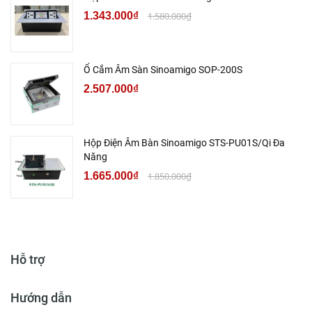
1.343.000₫
1.580.000₫
Ổ Cắm Âm Sàn Sinoamigo SOP-200S
2.507.000₫
Hộp Điện Âm Bàn Sinoamigo STS-PU01S/Qi Đa
Năng
1.665.000₫
1.850.000₫
Hỗ trợ
Hướng dẫn