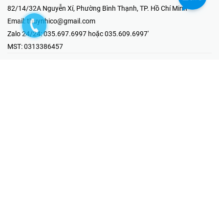
82/14/32A Nguyễn Xí, Phường Bình Thạnh, TP. Hồ Chí Minh
Email:
thuynhico@gmail.com
Zalo 24/24:
035.697.6997 hoặc 035.609.6997'
MST:
0313386457
⭐HOTLINE PHẢN ÁNH KHIẾU NẠI
Mr Hải : 097.867.6997
⭐GIAN HÀNG ONLINE
Fanpage - Thúy Nhi Electric
Youtube - Thúy Nhi Electric
Gian Hàng Shopee
Tiktok
@2019 - Bản quyền thuộc về Công ty TNHH MTV Thương Mại Kỹ
Thuật Điện Thúy Nhi