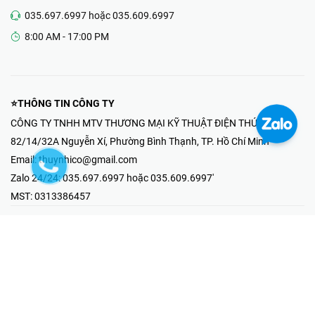
035.697.6997 hoặc 035.609.6997
8:00 AM - 17:00 PM
⭐THÔNG TIN CÔNG TY
CÔNG TY TNHH MTV THƯƠNG MẠI KỸ THUẬT ĐIỆN THÚY NHI
82/14/32A Nguyễn Xí, Phường Bình Thạnh, TP. Hồ Chí Minh
Email:
thuynhico@gmail.com
Zalo 24/24:
035.697.6997 hoặc 035.609.6997'
MST:
0313386457
⭐HOTLINE PHẢN ÁNH KHIẾU NẠI
Mr Hải : 097.867.6997
⭐GIAN HÀNG ONLINE
Fanpage - Thúy Nhi Electric