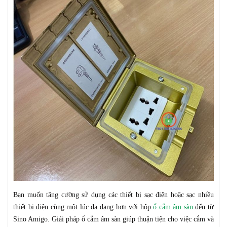
Bạn muốn
tăng cường sử dụng các thiết bị
sạc
điện
hoặc sạc
nhiều
thiết bị điện
cùng một lúc
đa dạng hơn với
hộp
ổ cắm âm sàn
đến từ
Sino Amigo. Giải pháp ổ cắm âm sàn g
iúp thuận tiện cho việc cắm và