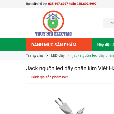
Bạn cần hỗ trợ:
035.697.6997 hoặc 035.609.6997
Jack nguồn led dây chân kim Việt Hàn
27.500₫
Giá bán:
Chọ
DANH MỤC SẢN PHẨM
Hộp điện 
Trang chủ
LED dây
Jack nguồn led dây chân 
Jack nguồn led dây chân kim Việt H
Đánh giá sản phẩm này