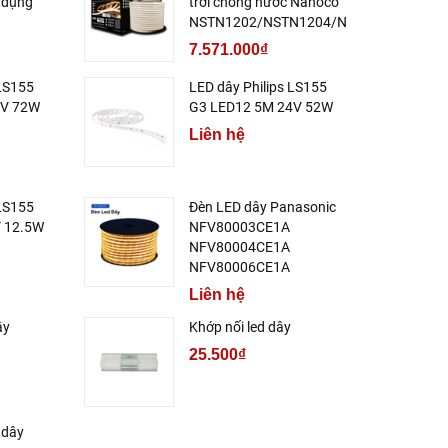
 dụng
trời chống nước Nanoco
NSTN1202/NSTN1204/NSTN1206
7.571.000₫
 LS155
LED dây Philips LS155
4V 72W
G3 LED12 5M 24V 52W
Liên hệ
 LS155
Đèn LED dây Panasonic
 12.5W
NFV80003CE1A
NFV80004CE1A
NFV80006CE1A
Liên hệ
ây
Khớp nối led dây
25.500₫
d dây