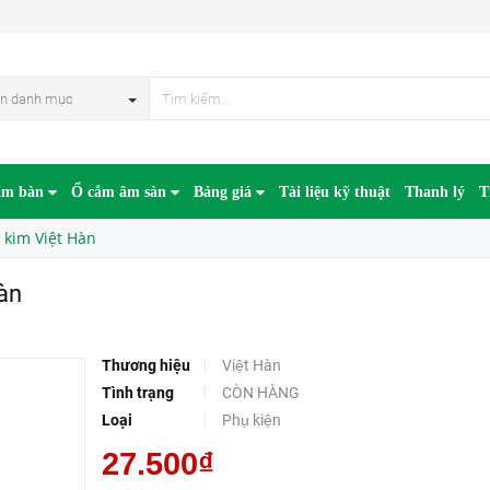
n danh mục
âm bàn
Ổ cắm âm sàn
Bảng giá
Tài liệu kỹ thuật
Thanh lý
T
kim Việt Hàn
àn
Thương hiệu
Việt Hàn
Tình trạng
CÒN HÀNG
Loại
Phụ kiện
27.500₫