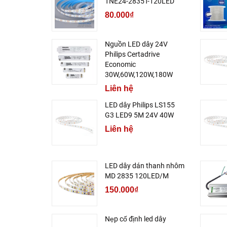
TNE24-2835T-120LED
80.000₫
Nguồn LED dây 24V
Philips Certadrive
Economic
30W,60W,120W,180W
Liên hệ
LED dây Philips LS155
G3 LED9 5M 24V 40W
Liên hệ
LED dây dán thanh nhôm
MD 2835 120LED/M
150.000₫
Nẹp cố định led dây