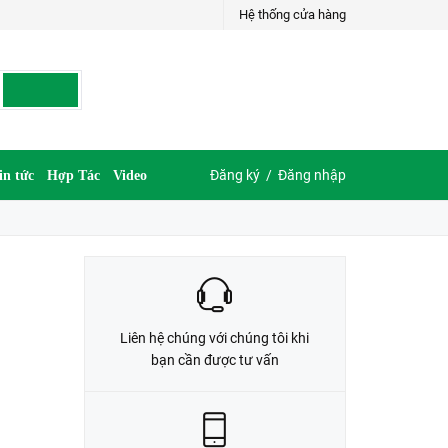
Hệ thống cửa hàng
LIÊN HỆ ĐẶT HÀNG
035.697.6997 hoặc 035.609.6997
Đăng ký
/
Đăng nhập
in tức
Hợp Tác
Video
Liên hệ chúng với chúng tôi khi
bạn cần được tư vấn