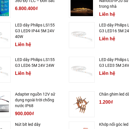
360 Độ TLC – Đơn Sắc
Nanoco-IP20 Sử
trong nhà
6.800.400₫
Liên hệ
LED dây Philips LS155
LED dây Philips
G3 LED9 IP44 5M 24V
G3 LED16 5M 2
40W
Liên hệ
Liên hệ
LED dây Philips LS155
LED dây Philips
G3 LED6 5M 24V 24W
G3 LED3 5M 24V
Liên hệ
Liên hệ
Adapter nguồn 12V sử
Chân ghim led d
dụng ngoài trời chống
1.200₫
nước IP68
900.000₫
Nút bít led dây
Khớp nối góc le