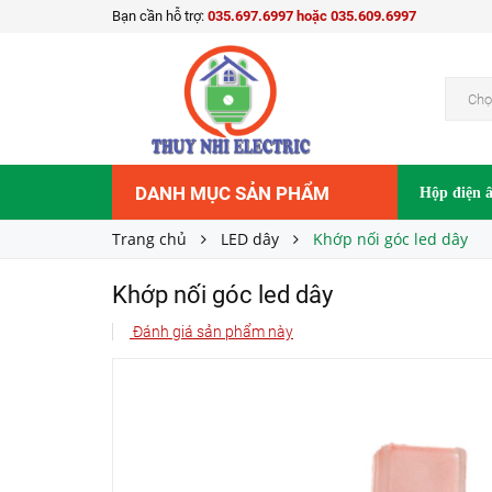
Bạn cần hỗ trợ:
035.697.6997 hoặc 035.609.6997
Khớp nối góc led dây
39.500₫
Giá bán:
Chọ
DANH MỤC SẢN PHẨM
Hộp điện 
Trang chủ
LED dây
Khớp nối góc led dây
Khớp nối góc led dây
Đánh giá sản phẩm này