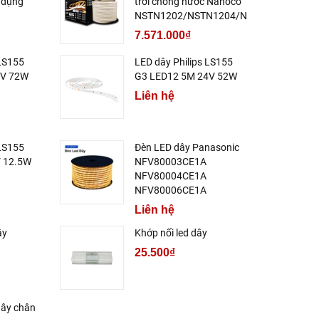
 dụng
trời chống nước Nanoco
NSTN1202/NSTN1204/NSTN1206
7.571.000₫
 LS155
LED dây Philips LS155
4V 72W
G3 LED12 5M 24V 52W
Liên hệ
 LS155
Đèn LED dây Panasonic
 12.5W
NFV80003CE1A
NFV80004CE1A
NFV80006CE1A
Liên hệ
ây
Khớp nối led dây
25.500₫
dây chân