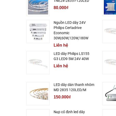
TNE24-2835T-120LED
80.000₫
Nguồn LED dây 24V
Philips Certadrive
Economic
30W,60W,120W,180W
Liên hệ
LED dây Philips LS155
G3 LED9 5M 24V 40W
Liên hệ
LED dây dán thanh nhôm
MD 2835 120LED/M
150.000₫
Nẹp cố định led dây