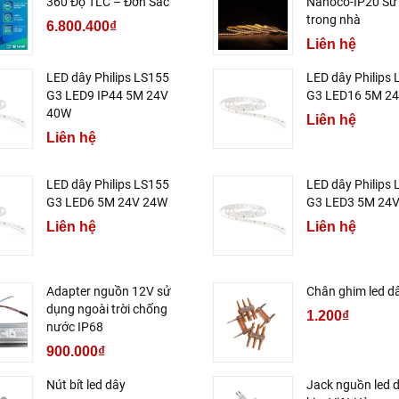
360 Độ TLC – Đơn Sắc
Nanoco-IP20 Sử
trong nhà
6.800.400₫
Liên hệ
LED dây Philips LS155
LED dây Philips
G3 LED9 IP44 5M 24V
G3 LED16 5M 2
40W
Liên hệ
Liên hệ
LED dây Philips LS155
LED dây Philips
G3 LED6 5M 24V 24W
G3 LED3 5M 24V
Liên hệ
Liên hệ
Adapter nguồn 12V sử
Chân ghim led d
dụng ngoài trời chống
1.200₫
nước IP68
900.000₫
Nút bít led dây
Jack nguồn led 