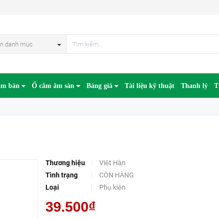
n danh mục
âm bàn
Ổ cắm âm sàn
Bảng giá
Tài liệu kỹ thuật
Thanh lý
T
Thương hiệu
Việt Hàn
Tình trạng
CÒN HÀNG
Loại
Phụ kiện
39.500₫