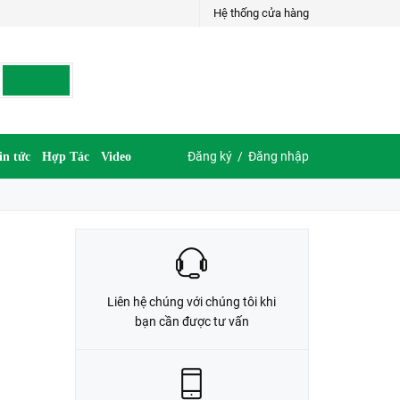
Hệ thống cửa hàng
LIÊN HỆ ĐẶT HÀNG
035.697.6997 hoặc 035.609.6997
Đăng ký
/
Đăng nhập
in tức
Hợp Tác
Video
Liên hệ chúng với chúng tôi khi
bạn cần được tư vấn