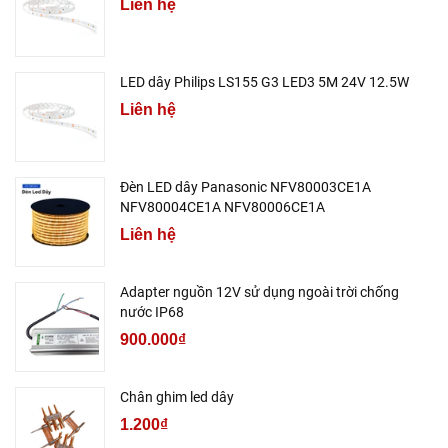
Liên hệ
LED dây Philips LS155 G3 LED3 5M 24V 12.5W
Liên hệ
Đèn LED dây Panasonic NFV80003CE1A
NFV80004CE1A NFV80006CE1A
Liên hệ
Adapter nguồn 12V sử dụng ngoài trời chống
nước IP68
900.000₫
Chân ghim led dây
1.200₫