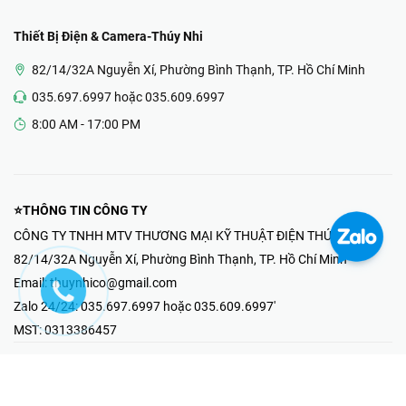
Thiết Bị Điện & Camera-Thúy Nhi
82/14/32A Nguyễn Xí, Phường Bình Thạnh, TP. Hồ Chí Minh
035.697.6997 hoặc 035.609.6997
8:00 AM - 17:00 PM
⭐THÔNG TIN CÔNG TY
CÔNG TY TNHH MTV THƯƠNG MẠI KỸ THUẬT ĐIỆN THÚY NHI
82/14/32A Nguyễn Xí, Phường Bình Thạnh, TP. Hồ Chí Minh
Email:
thuynhico@gmail.com
Zalo 24/24:
035.697.6997 hoặc 035.609.6997'
MST:
0313386457
⭐HOTLINE PHẢN ÁNH KHIẾU NẠI
Mr Hải : 097.867.6997