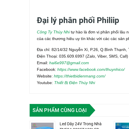
Đại lý phân phối Philiip
Công Ty Thúy Nhi
tự hào là đơn vị phân phối lâu
của các thương hiêu uy tín khác với các các sản
Địa chỉ: 82/14/32 Nguyễn Xí, P.26, Q.Bình Thạnh
Điện Thoại: 035.609.6997 (Zalo, Viber, SMS, Call)
Email:
hai6e997@gmail.com
Facebook:
https://www.facebook.com/thuynhico/
Website:
https://thietbidienmang.com/
Youtube:
Thiết Bị Điện Thúy Nhi
SẢN PHẨM CÙNG LOẠI
Led Dây 24V Trong Nhà