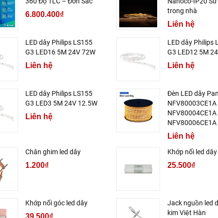
360 Độ TLC – Đơn Sắc
Nanoco-IP20 Sử
trong nhà
6.800.400₫
Liên hệ
LED dây Philips LS155
LED dây Philips
G3 LED16 5M 24V 72W
G3 LED12 5M 2
Liên hệ
Liên hệ
LED dây Philips LS155
Đèn LED dây Pa
G3 LED3 5M 24V 12.5W
NFV80003CE1A
NFV80004CE1A
Liên hệ
NFV80006CE1A
Liên hệ
Chân ghim led dây
Khớp nối led dây
1.200₫
25.500₫
Khớp nối góc led dây
Jack nguồn led 
kim Việt Hàn
39.500₫