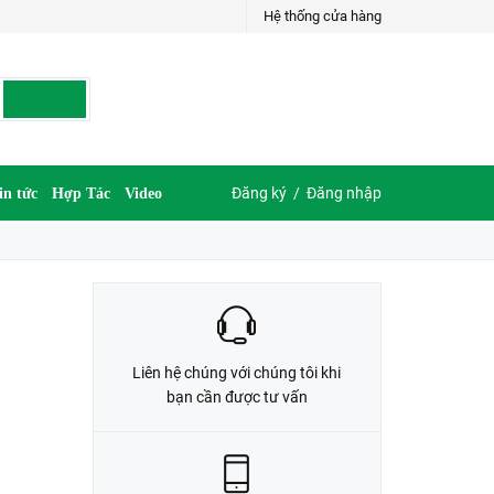
Hệ thống cửa hàng
LIÊN HỆ ĐẶT HÀNG
G
035.697.6997 hoặc 035.609.6997
Đăng ký
/
Đăng nhập
in tức
Hợp Tác
Video
Liên hệ chúng với chúng tôi khi
bạn cần được tư vấn