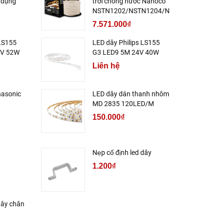
 dụng
trời chống nước Nanoco
NSTN1202/NSTN1204/NSTN1206
7.571.000₫
 LS155
LED dây Philips LS155
4V 52W
G3 LED9 5M 24V 40W
Liên hệ
nasonic
LED dây dán thanh nhôm
MD 2835 120LED/M
150.000₫
Nẹp cố định led dây
1.200₫
dây chân