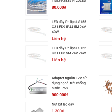
TNE24-2835T-120LED
80.000₫
LED dây Philips LS155
G3 LED9 IP44 5M 24V
40W
Liên hệ
LED dây Philips LS155
G3 LED6 5M 24V 24W
Liên hệ
Adapter nguồn 12V sử
dụng ngoài trời chống
nước IP68
900.000₫
Nút bít led dây
1.200₫