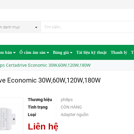
Nguồn LED dây 24V Philips Certadrive Economic 30W,60W,120W,180W
HẾT HÀN
n danh mục
âm bàn
Ổ cắm âm sàn
Bảng giá
Tài liệu kỹ thuật
Thanh lý
T
ips Certadrive Economic 30W,60W,120W,180W
drive Economic 30W,60W,120W,180W
Thương hiệu
philips
Tình trạng
CÒN HÀNG
Loại
Adapter nguồn
Liên hệ