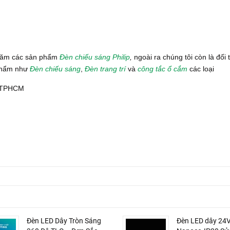
 năm các sản phẩm
Đèn chiếu sáng Philip
,
ngoài ra chúng tôi còn là đối 
 phẩm như
Đèn chiếu sáng
,
Đèn trang trí
và
công tắc ổ cắm
các loại
, TPHCM
Đèn LED Dây Tròn Sáng
Đèn LED dây 24