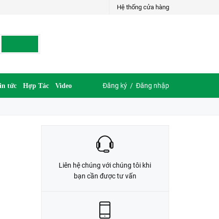
Hệ thống cửa hàng
LIÊN HỆ ĐẶT HÀNG
G
035.697.6997 hoặc 035.609.6997
Đăng ký
/
Đăng nhập
in tức
Hợp Tác
Video
Liên hệ chúng với chúng tôi khi
bạn cần được tư vấn