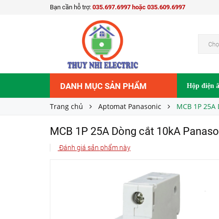
Bạn cần hỗ trợ:
035.697.6997 hoặc 035.609.6997
MCB 1P 25A Dòng cắt 10kA Panasonic BBD
Liên hệ
Giá bán:
Chọ
DANH MỤC SẢN PHẨM
Hộp điện 
Trang chủ
Aptomat Panasonic
MCB 1P 25A 
MCB 1P 25A Dòng cắt 10kA Panas
Đánh giá sản phẩm này