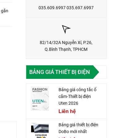
035.609.6997 035.697.6997
 gắn
82/14/32A Nguyễn Xí, P.26,
Q.Bình Thạnh, TPHCM
BẢNG GIÁ THIẾT BỊ ĐIỆN
Bảng giá công tắc ổ
cắm-Thiết bị điện
Uten 2026
Liên hệ
Bảng giá thiết bị điện
DoBo mới nhất