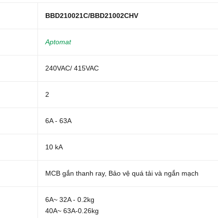
BBD210021C/BBD21002CHV
Aptomat
240VAC/ 415VAC
2
6A - 63A
10 kA
MCB gắn thanh ray, Bảo vệ quá tải và ngắn mạch
6A~ 32A - 0.2kg
40A~ 63A-0.26kg