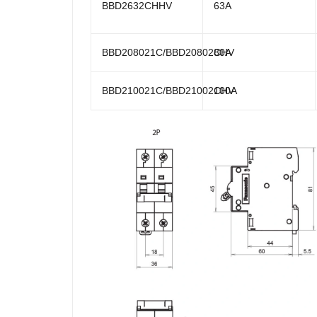
BBD2632CHHV
63A
BBD208021C/BBD20802CHV
80A
BBD210021C/BBD21002CHV
100A