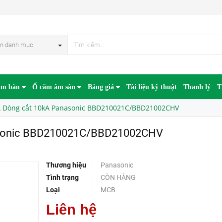
MCB 2P 100A Dòng cắt 10kA Panasonic BBD210021C/BBD21002CHV
HẾT HÀN
n danh mục
âm bàn
Ổ cắm âm sàn
Bảng giá
Tài liệu kỹ thuật
Thanh lý
T
 Dòng cắt 10kA Panasonic BBD210021C/BBD21002CHV
asonic BBD210021C/BBD21002CHV
Thương hiệu
Panasonic
Tình trạng
CÒN HÀNG
Loại
MCB
Liên hệ