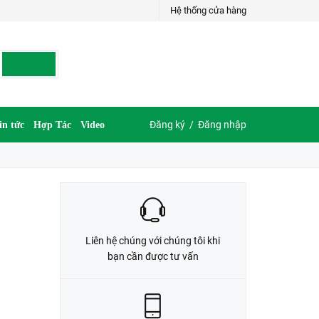
Hệ thống cửa hàng
LIÊN HỆ ĐẶT HÀNG
G
035.697.6997 hoặc 035.609.6997
Đăng ký
/
Đăng nhập
in tức
Hợp Tác
Video
Liên hệ chúng với chúng tôi khi
bạn cần được tư vấn