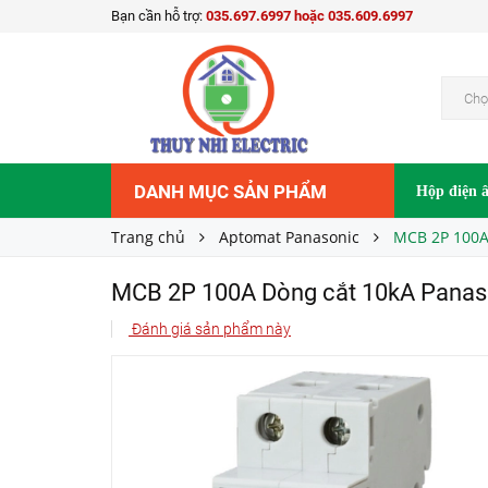
Bạn cần hỗ trợ:
035.697.6997 hoặc 035.609.6997
Liên hệ
Giá bán:
Chọ
DANH MỤC SẢN PHẨM
Hộp điện 
Trang chủ
Aptomat Panasonic
MCB 2P 100A
MCB 2P 100A Dòng cắt 10kA Pan
Đánh giá sản phẩm này