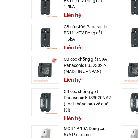
BS1110TV Dòng cắt
1.5kA
Liên hệ
CB cóc 40A Panasonic
BS1114TV Dòng cắt
1.5kA
Liên hệ
CB cóc chống giật 30A
Panasonic BJJ23022-8
(MADE IN JANPAN)
Liên hệ
CB cóc chống giật
Panasonic BJS3020NA2
(Loại không bảo vệ quá
tải)
Liên hệ
MCB 1P 10A Dòng cắt
6kA Panasonic