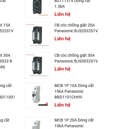
cắt
BS1113TV Dòng cắt
1.5kA
Liên hệ
ật 15A
CB cóc chống giật 20A
1532S1V
Panasonic BJS2032S1V
Liên hệ
ật 30A
CB cóc chống giật 30A
3032-8
Panasonic BJS3032S1V
AN)
Liên hệ
ng cắt
MCB 1P 10A Dòng cắt
10kA Panasonic
BD11001CHV
BBD1101CHHV
Liên hệ
g cắt
MCB 1P 20A Dòng cắt
10kA Panasonic