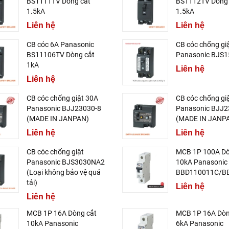
BS1111TV Dòng cắt
BS1112TV Dòng 
1.5kA
1.5kA
Liên hệ
Liên hệ
CB cóc 6A Panasonic
CB cóc chống gi
BS11106TV Dòng cắt
Panasonic BJS
1kA
Liên hệ
Liên hệ
CB cóc chống giật 30A
CB cóc chống gi
Panasonic BJJ23030-8
Panasonic BJJ2
(MADE IN JANPAN)
(MADE IN JANP
Liên hệ
Liên hệ
CB cóc chống giật
MCB 1P 100A Dò
Panasonic BJS3030NA2
10kA Panasonic
(Loại không bảo vệ quá
BBD110011C/B
tải)
Liên hệ
Liên hệ
MCB 1P 16A Dòng cắt
MCB 1P 16A Dòn
10kA Panasonic
6kA Panasonic