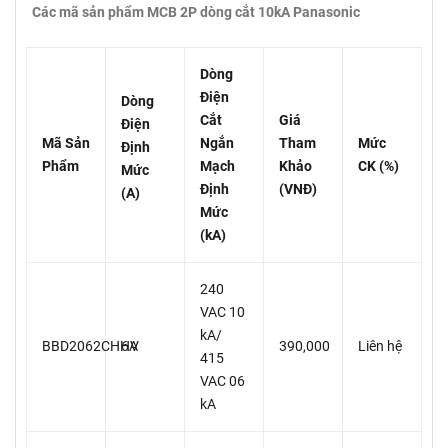
Các mã sản phẩm MCB 2P dòng cắt 10kA Panasonic
Dòng
Điện
Dòng
Cắt
Giá
Điện
Mã Sản
Ngắn
Tham
Mức
Định
Phẩm
Mạch
Khảo
CK (%)
Mức
Định
(VNĐ)
(A)
Mức
(kA)
240
VAC 10
kA/
BBD2062CHHV
6A
390,000
Liên hệ
415
VAC 06
kA