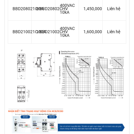
400VAC
BBD208021C/BBD20802CHV
80A
1,450,000
Liên hệ
10kA
400VAC
BBD210021C/BBD21002CHV
100A
1,600,000
Liên hệ
10kA