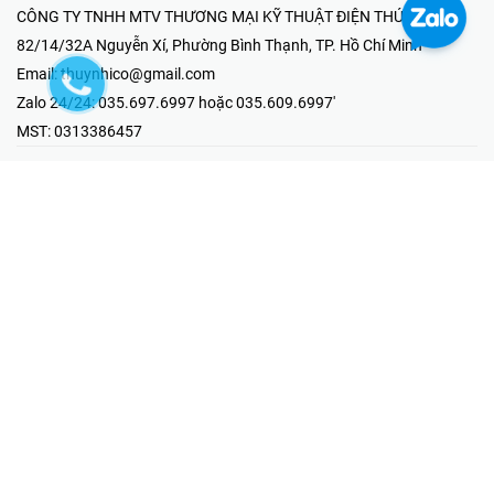
CÔNG TY TNHH MTV THƯƠNG MẠI KỸ THUẬT ĐIỆN THÚY NHI
82/14/32A Nguyễn Xí, Phường Bình Thạnh, TP. Hồ Chí Minh
Email:
thuynhico@gmail.com
Zalo 24/24:
035.697.6997 hoặc 035.609.6997'
MST:
0313386457
⭐HOTLINE PHẢN ÁNH KHIẾU NẠI
Mr Hải : 097.867.6997
⭐GIAN HÀNG ONLINE
Fanpage - Thúy Nhi Electric
Youtube - Thúy Nhi Electric
Gian Hàng Shopee
Tiktok
@2019 - Bản quyền thuộc về Công ty TNHH MTV Thương Mại Kỹ