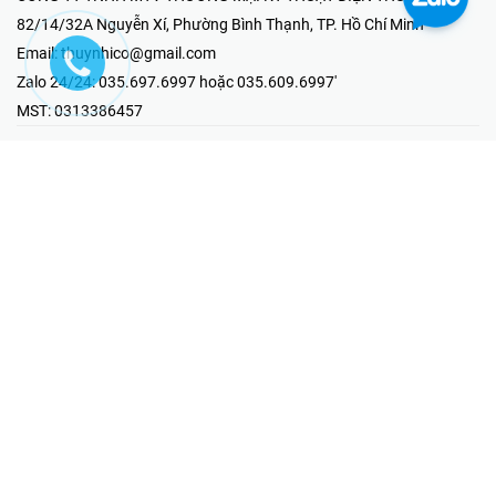
82/14/32A Nguyễn Xí, Phường Bình Thạnh, TP. Hồ Chí Minh
Email:
thuynhico@gmail.com
Zalo 24/24:
035.697.6997 hoặc 035.609.6997'
MST:
0313386457
⭐HOTLINE PHẢN ÁNH KHIẾU NẠI
Mr Hải : 097.867.6997
⭐GIAN HÀNG ONLINE
Fanpage - Thúy Nhi Electric
Youtube - Thúy Nhi Electric
Gian Hàng Shopee
Tiktok
@2019 - Bản quyền thuộc về Công ty TNHH MTV Thương Mại Kỹ
Thuật Điện Thúy Nhi