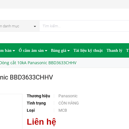
3633CHHV
HẾT HÀN
n danh mục
âm bàn
Ổ cắm âm sàn
Bảng giá
Tài liệu kỹ thuật
Thanh lý
T
Dòng cắt 10kA Panasonic BBD3633CHHV
onic BBD3633CHHV
Thương hiệu
Panasonic
Tình trạng
CÒN HÀNG
Loại
MCB
Liên hệ