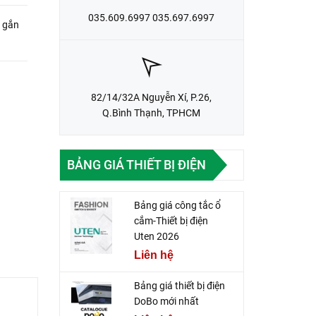
035.609.6997 035.697.6997
 gắn
82/14/32A Nguyễn Xí, P.26,
Q.Bình Thạnh, TPHCM
BẢNG GIÁ THIẾT BỊ ĐIỆN
Bảng giá công tắc ổ
cắm-Thiết bị điện
Uten 2026
Liên hệ
Bảng giá thiết bị điện
DoBo mới nhất