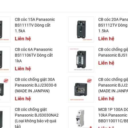
CB cóc 15A Panasonic
CB cóc 20A Pan
BS1111TV Dòng cắt
BS1112TV Dòng 
1.5kA
1.5kA
Liên hệ
Liên hệ
CB cóc 6A Panasonic
CB cóc chống gi
BS11106TV Dòng cắt
Panasonic BJS
1kA
Liên hệ
Liên hệ
CB cóc chống giật 30A
CB cóc chống gi
Panasonic BJJ23030-8
Panasonic BJJ2
(MADE IN JANPAN)
(MADE IN JANP
Liên hệ
Liên hệ
CB cóc chống giật
MCB 1P 100A Dò
Panasonic BJS3030NA2
10kA Panasonic
(Loại không bảo vệ quá
BBD110011C/B
tải)