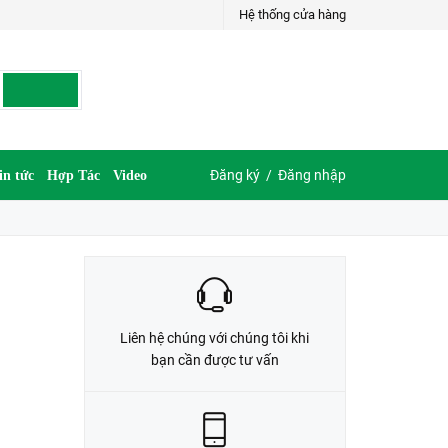
Hệ thống cửa hàng
LIÊN HỆ ĐẶT HÀNG
G
035.697.6997 hoặc 035.609.6997
Đăng ký
/
Đăng nhập
in tức
Hợp Tác
Video
Liên hệ chúng với chúng tôi khi
bạn cần được tư vấn