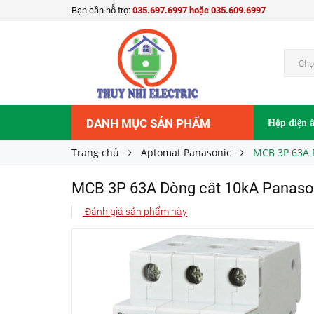
Bạn cần hỗ trợ:
035.697.6997 hoặc 035.609.6997
MCB 3P 63A Dòng cắt 10kA Panasonic BBD
Liên hệ
Giá bán:
Chọ
DANH MỤC SẢN PHẨM
Hộp điện 
Trang chủ
Aptomat Panasonic
MCB 3P 63A 
MCB 3P 63A Dòng cắt 10kA Panas
Đánh giá sản phẩm này