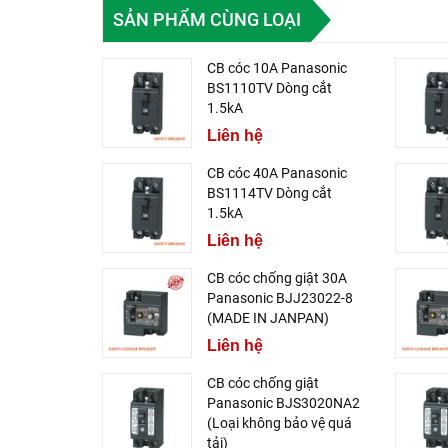
SẢN PHẨM CÙNG LOẠI
CB cóc 10A Panasonic
BS1110TV Dòng cắt
1.5kA
Liên hệ
CB cóc 40A Panasonic
BS1114TV Dòng cắt
1.5kA
Liên hệ
CB cóc chống giật 30A
Panasonic BJJ23022-8
(MADE IN JANPAN)
Liên hệ
CB cóc chống giật
Panasonic BJS3020NA2
(Loại không bảo vệ quá
tải)