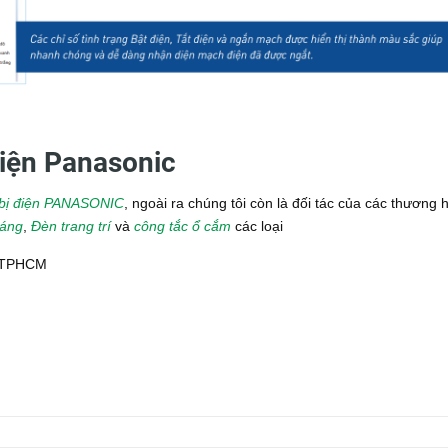
 điện Panasonic
t bị điện PANASONIC
, ngoài ra chúng tôi còn là đối tác của các thương 
sáng
,
Đèn trang trí
và
công tắc ổ cắm
các loại
, TPHCM