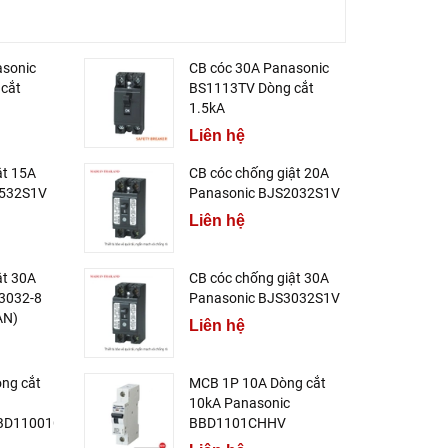
asonic
CB cóc 30A Panasonic
cắt
BS1113TV Dòng cắt
1.5kA
Liên hệ
ật 15A
CB cóc chống giật 20A
1532S1V
Panasonic BJS2032S1V
Liên hệ
ật 30A
CB cóc chống giật 30A
3032-8
Panasonic BJS3032S1V
AN)
Liên hệ
ng cắt
MCB 1P 10A Dòng cắt
10kA Panasonic
BD11001CHV
BBD1101CHHV