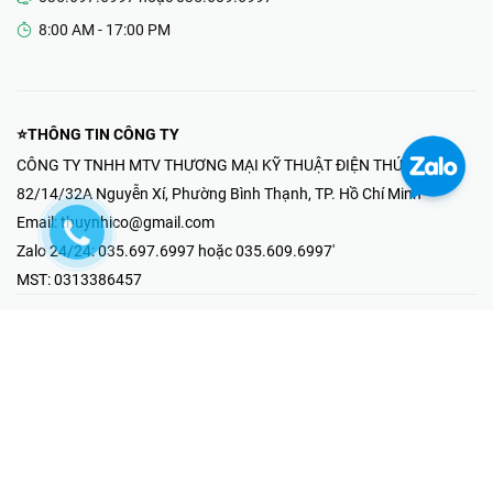
8:00 AM - 17:00 PM
⭐THÔNG TIN CÔNG TY
CÔNG TY TNHH MTV THƯƠNG MẠI KỸ THUẬT ĐIỆN THÚY NHI
82/14/32A Nguyễn Xí, Phường Bình Thạnh, TP. Hồ Chí Minh
Email:
thuynhico@gmail.com
Zalo 24/24:
035.697.6997 hoặc 035.609.6997'
MST:
0313386457
⭐HOTLINE PHẢN ÁNH KHIẾU NẠI
Mr Hải : 097.867.6997
⭐GIAN HÀNG ONLINE
Fanpage - Thúy Nhi Electric
Youtube - Thúy Nhi Electric