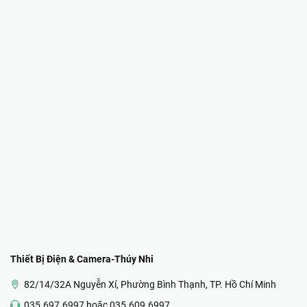
Thiết Bị Điện & Camera-Thúy Nhi
82/14/32A Nguyễn Xí, Phường Bình Thạnh, TP. Hồ Chí Minh
035.697.6997 hoặc 035.609.6997