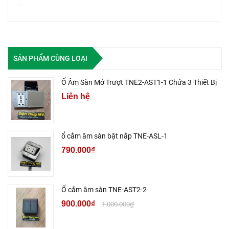
SẢN PHẨM CÙNG LOẠI
Ổ Âm Sàn Mở Trượt TNE2-AST1-1 Chứa 3 Thiết Bị
Liên hệ
ổ cắm âm sàn bật nắp TNE-ASL-1
790.000₫
Ổ cắm âm sàn TNE-AST2-2
900.000₫
1.000.000₫