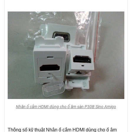
Nhân ổ cắm HDMI dùng cho ổ âm sàn P30B Sino Amigo
Thông số kỹ thuật Nhân ổ cắm HDMI dùng cho ổ âm