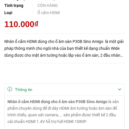
Tình trạng
CÒN HÀNG
Loại
Ổ cắm HDMI
110.000₫
Nhân ổ cắm HDMI dùng cho ổ âm sàn P30B Sino Amigo là một giải
pháp thông minh cho ngôi nhà của bạn thiết kế dạng chuẩn Wide
dùng được cho mặt âm tường hoặc lắp vào ổ âm sàn, 2 đầu nhân
HDMI là 2 đầu cái nên chỉ việc cắm dây vào là chạy.
Thông tin
Nhân ổ cắm HDMI dùng cho ổ âm sàn P30B Sino Amigo
là sản
phẩm chuyên dùng để đi dây HDMI âm tường hoặc âm sàn để
trình chiếu, quan sát camera,... sản phẩm được thiết kế 2 đầu
cái chuẩn HDMI 1.4V hỗ trợ full HDMI 1080P.